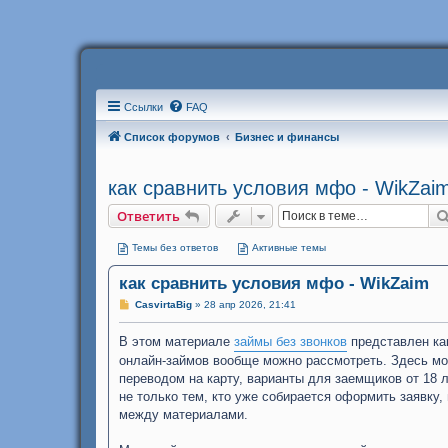
Ссылки
FAQ
Список форумов
Бизнес и финансы
как сравнить условия мфо - WikZai
Ответить
Темы без ответов
Активные темы
как сравнить условия мфо - WikZaim
С
CasvirtaBig
»
28 апр 2026, 21:41
о
о
В этом материале
б
займы без звонков
представлен как
щ
онлайн-займов вообще можно рассмотреть. Здесь мо
е
н
переводом на карту, варианты для заемщиков от 18 
и
не только тем, кто уже собирается оформить заявку,
е
между материалами.