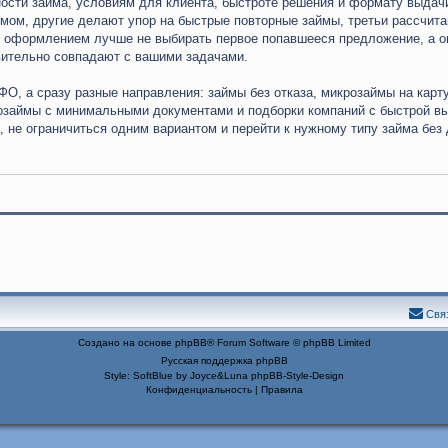
ости займа, условиям для клиента, быстроте решения и формату выдач
ом, другие делают упор на быстрые повторные займы, третьи рассчита
д оформлением лучше не выбирать первое попавшееся предложение, а о
вительно совпадают с вашими задачами.
ФО, а сразу разные направления: займы без отказа, микрозаймы на карт
озаймы с минимальными документами и подборки компаний с быстрой в
 не ограничиться одним вариантом и перейти к нужному типу займа без 
Свя
Создано на основе
phpBB
® Forum Software © phpBB Limited
Русская поддержка phpBB
Style: SoftBlue by Joyce&Luna
phpBB-Style-Design
Конфиденциальность
|
Правила