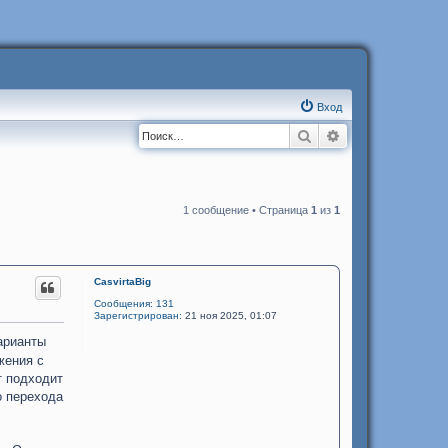
Вход
Поиск
Расширенный п
1 сообщение • Страница
1
из
1
CasvirtaBig
Сообщения:
131
Зарегистрирован:
21 ноя 2025, 01:07
варианты
жения с
т подходит
о перехода