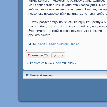
Микрозаймы отличаются по размеру займа, длительн
МФО привлекают новых клиентов беспроцентным займ
небольшие суммы на несколько дней. Поэтому пере
несколько предложений и понять, где условия дейст
В этом разделе удобно искать не одну конкретную М
микрозаймы, варианты для первого обращения, микр
Это помогает спокойно сравнить доступные варианты,
ручного поиска.
VIRTA -
рейтинг казино по версии игроков
Ответить
Вернуться в «Бизнес и финансы»
Список форумов