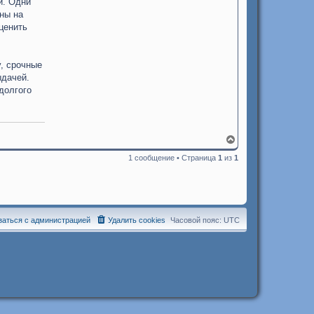
и. Одни
ны на
ценить
у, срочные
ыдачей.
долгого
В
е
1 сообщение • Страница
1
из
1
р
н
у
т
ь
с
я
заться с администрацией
Удалить cookies
Часовой пояс:
UTC
к
н
а
ч
а
л
у