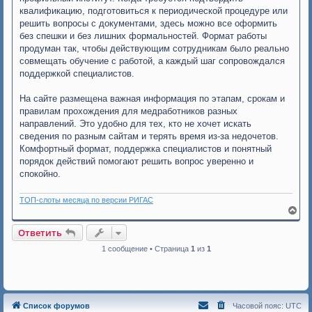
е
квалификацию, подготовиться к периодической процедуре или
решить вопросы с документами, здесь можно все оформить
без спешки и без лишних формальностей. Формат работы
продуман так, чтобы действующим сотрудникам было реально
совмещать обучение с работой, а каждый шаг сопровождался
поддержкой специалистов.
На сайте размещена важная информация по этапам, срокам и
правилам прохождения для медработников разных
направлений. Это удобно для тех, кто не хочет искать
сведения по разным сайтам и терять время из-за недочетов.
Комфортный формат, поддержка специалистов и понятный
порядок действий помогают решить вопрос уверенно и
спокойно.
ТОП-слоты месяца по версии РИГАС
В
е
р
Ответить
н
у
1 сообщение • Страница
1
из
1
т
ь
с
я
к
Список форумов
Часовой пояс:
UTC
н