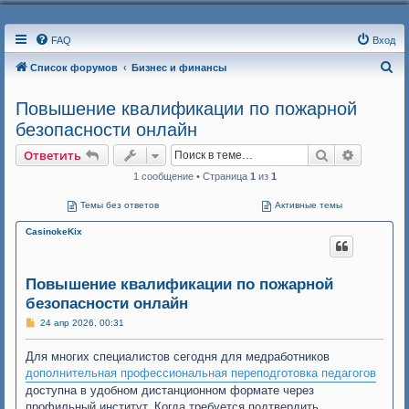
FAQ
Вход
П
Список форумов
Бизнес и финансы
о
Повышение квалификации по пожарной
и
безопасности онлайн
с
Поиск
Расшире
Ответить
к
1 сообщение • Страница
1
из
1
Темы без ответов
Активные темы
CasinokeKix
Повышение квалификации по пожарной
безопасности онлайн
С
24 апр 2026, 00:31
о
о
Для многих специалистов сегодня для медработников
б
щ
дополнительная профессиональная переподготовка педагогов
е
н
доступна в удобном дистанционном формате через
и
профильный институт. Когда требуется подтвердить