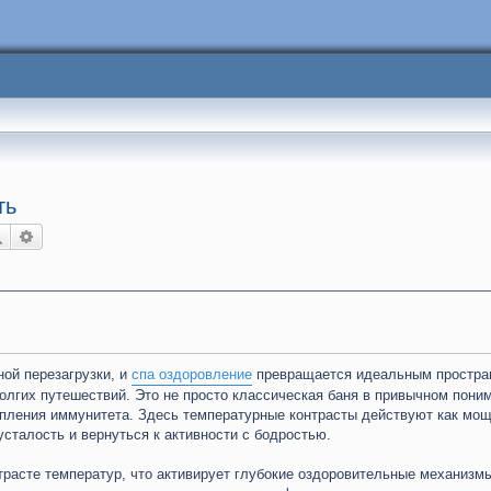
ть
Поиск
Расширенный поиск
ой перезагрузки, и
спа оздоровление
превращается идеальным простра
олгих путешествий. Это не просто классическая баня в привычном поним
епления иммунитета. Здесь температурные контрасты действуют как мо
усталость и вернуться к активности с бодростью.
расте температур, что активирует глубокие оздоровительные механизм