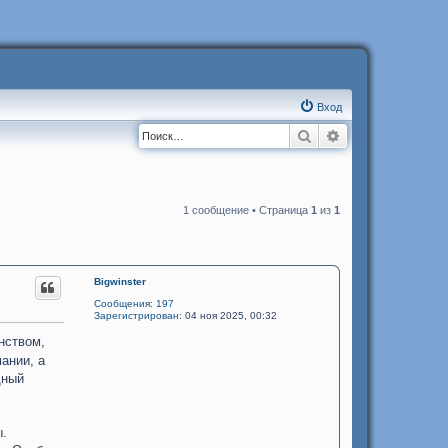
Вход
Поиск
Расширенный п
1 сообщение • Страница
1
из
1
Bigwinster
Сообщения:
197
Зарегистрирован:
04 ноя 2025, 00:32
нством,
ании, а
щный
ы.