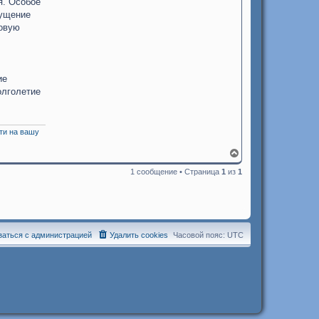
я. Особое
щущение
ровую
ие
олголетие
ти на вашу
В
е
1 сообщение • Страница
1
из
1
р
н
у
т
ь
с
я
заться с администрацией
Удалить cookies
Часовой пояс:
UTC
к
н
а
ч
а
л
у