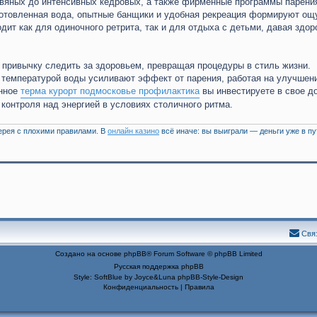
авяных до интенсивных кедровых, а также фирменные программы парени
готовленная вода, опытные банщики и удобная рекреация формируют о
дит как для одиночного ретрита, так и для отдыха с детьми, давая здо
привычку следить за здоровьем, превращая процедуры в стиль жизни.
й температурой воды усиливают эффект от парения, работая на улучшен
енное
терма курорт подмосковье профилактика
вы инвестируете в свое д
контроля над энергией в условиях столичного ритма.
терея с плохими правилами. В
онлайн казино
всё иначе: вы выиграли — деньги уже в пу
Свя
Создано на основе
phpBB
® Forum Software © phpBB Limited
Русская поддержка phpBB
Style: SoftBlue by Joyce&Luna
phpBB-Style-Design
Конфиденциальность
|
Правила