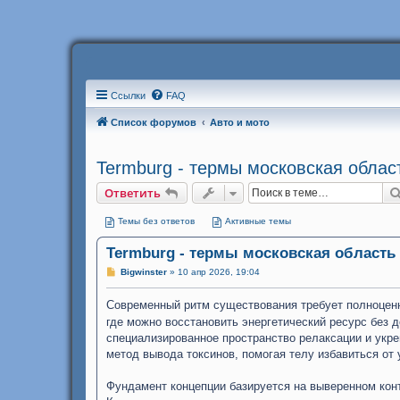
Ссылки
FAQ
Список форумов
Авто и мото
Termburg - термы московская облас
Ответить
Темы без ответов
Активные темы
Termburg - термы московская область
С
Bigwinster
»
10 апр 2026, 19:04
о
о
Современный ритм существования требует полноценн
б
щ
где можно восстановить энергетический ресурс без д
е
н
специализированное пространство релаксации и укр
и
метод вывода токсинов, помогая телу избавиться от 
е
Фундамент концепции базируется на выверенном конт