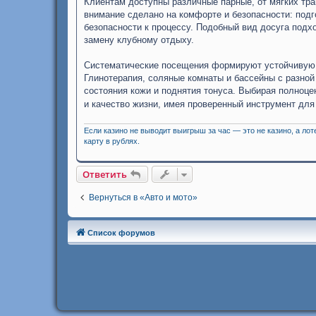
Клиентам доступны различные парные, от мягких тр
внимание сделано на комфорте и безопасности: под
безопасности к процессу. Подобный вид досуга подхо
замену клубному отдыху.
Систематические посещения формируют устойчивую 
Глинотерапия, соляные комнаты и бассейны с разно
состояния кожи и поднятия тонуса. Выбирая полноц
и качество жизни, имея проверенный инструмент для 
Если казино не выводит выигрыш за час — это не казино, а ло
карту в рублях.
Ответить
Вернуться в «Авто и мото»
Список форумов