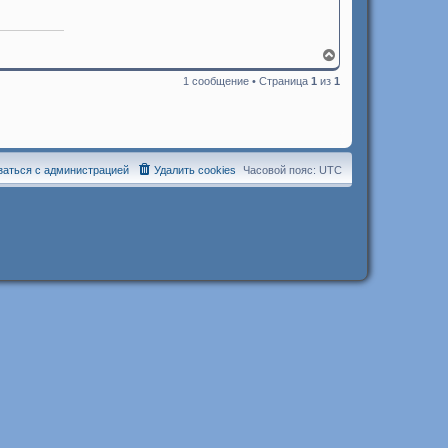
В
е
1 сообщение • Страница
1
из
1
р
н
у
т
ь
с
я
заться с администрацией
Удалить cookies
Часовой пояс:
UTC
к
н
а
ч
а
л
у