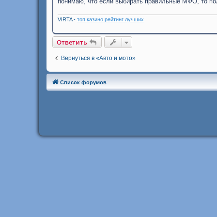
понимаю, что если выбирать правильные МФО, то по
VIRTA -
топ казино рейтинг лучших
Ответить
Вернуться в «Авто и мото»
Список форумов