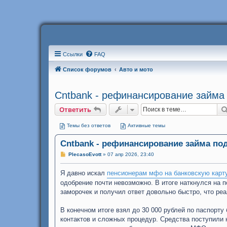
Ссылки
FAQ
Список форумов
Авто и мото
Cntbank - рефинансирование займа 
Ответить
Темы без ответов
Активные темы
Cntbank - рефинансирование займа под
С
PlecasoEvott
»
07 апр 2026, 23:40
о
о
Я давно искал
б
пенсионерам мфо на банковскую карт
щ
одобрение почти невозможно. В итоге наткнулся на 
е
н
заморочек и получил ответ довольно быстро, что ре
и
е
В конечном итоге взял до 30 000 рублей по паспорт
контактов и сложных процедур. Средства поступили н