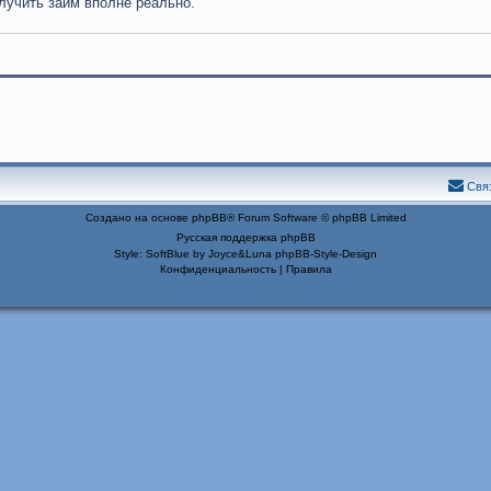
лучить займ вполне реально.
Свя
Создано на основе
phpBB
® Forum Software © phpBB Limited
Русская поддержка phpBB
Style: SoftBlue by Joyce&Luna
phpBB-Style-Design
Конфиденциальность
|
Правила