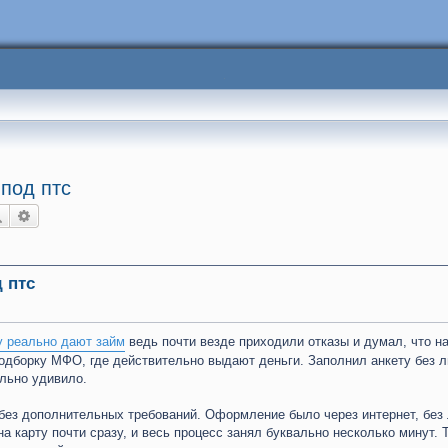
под птс
Поиск
Расширенный поиск
 птс
у реально дают займ
ведь почти везде приходили отказы и думал, что н
подборку МФО, где действительно выдают деньги. Заполнил анкету без 
ально удивило.
у без дополнительных требований. Оформление было через интернет, без
а карту почти сразу, и весь процесс занял буквально несколько минут. 