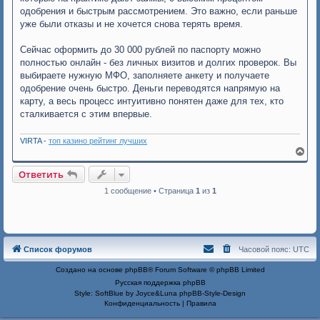
е
одобрения и быстрым рассмотрением. Это важно, если раньше
уже были отказы и не хочется снова терять время.
Сейчас оформить до 30 000 рублей по паспорту можно
полностью онлайн - без личных визитов и долгих проверок. Вы
выбираете нужную МФО, заполняете анкету и получаете
одобрение очень быстро. Деньги переводятся напрямую на
карту, а весь процесс интуитивно понятен даже для тех, кто
сталкивается с этим впервые.
VIRTA -
топ казино рейтинг лучших
В
е
р
Ответить
н
у
1 сообщение • Страница
1
из
1
т
ь
с
я
к
Список форумов
Часовой пояс:
UTC
н
а
Создано на основе
phpBB
® Forum Software © phpBB Limited
ч
а
Русская поддержка phpBB
л
Style: SoftBlue by Joyce&Luna
phpBB-Style-Design
у
Конфиденциальность
|
Правила