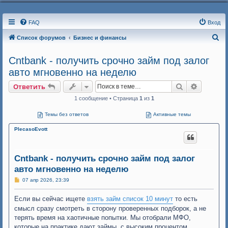
FAQ
Вход
П
Список форумов
Бизнес и финансы
о
Cntbank - получить срочно займ под залог
и
авто мгновенно на неделю
с
Поиск
Расшире
Ответить
к
1 сообщение • Страница
1
из
1
Темы без ответов
Активные темы
PlecasoEvott
Cntbank - получить срочно займ под залог
авто мгновенно на неделю
С
07 апр 2026, 23:39
о
о
Если вы сейчас ищете
б
взять займ список 10 минут
то есть
щ
смысл сразу смотреть в сторону проверенных подборок, а не
е
н
терять время на хаотичные попытки. Мы отобрали МФО,
и
которые на практике дают займы, с высоким процентом