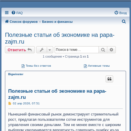
FAQ
Вход
П
Список форумов
Бизнес и финансы
о
Полезные статьи об экономике на papa-
и
zajm.ru
с
Поиск
Расшире
Ответить
к
1 сообщение • Страница
1
из
1
Темы без ответов
Активные темы
Bigwinster
Полезные статьи об экономике на papa-
zajm.ru
С
02 апр 2026, 07:51
о
о
Нынешний финансовый рынок демонстрирует стремительный
б
щ
рост, предлагая пользователям сотни инструментов для
е
управления своими деньгами. Тем не менее вместе с широким
н
и
выбором увеличивается вероятность совершить ошибку из-за