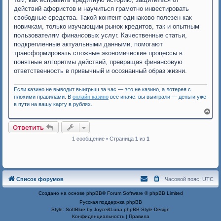
действий аферистов и научиться грамотно инвестировать
свободные средства. Такой контент одинаково полезен как
новичкам, только изучающим рынок кредитов, так и опытным
пользователям финансовых услуг. Качественные статьи,
подкрепленные актуальными данными, помогают
трансформировать сложные экономические процессы в
понятные алгоритмы действий, превращая финансовую
ответственность в привычный и осознанный образ жизни.
Если казино не выводит выигрыш за час — это не казино, а лотерея с
плохими правилами. В
онлайн казино
всё иначе: вы выиграли — деньги уже
в пути на вашу карту в рублях.
В
е
р
Ответить
н
у
1 сообщение • Страница
1
из
1
т
ь
с
я
к
Список форумов
Часовой пояс:
UTC
н
а
Создано на основе
phpBB
® Forum Software © phpBB Limited
ч
а
Русская поддержка phpBB
л
Style: SoftBlue by Joyce&Luna
phpBB-Style-Design
у
Конфиденциальность
|
Правила