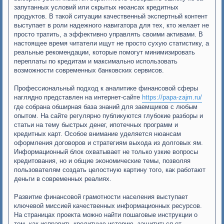
е
запутанных условий или скрытых нюансах кредитных
продуктов. В такой ситуации качественный экспертный контент
выступает в роли надежного навигатора для тех, кто желает не
просто тратить, а эффективно управлять своими активами. В
настоящее время читатели ищут не просто сухую статистику, а
реальные рекомендации, которые помогут минимизировать
переплаты по кредитам и максимально использовать
возможности современных банковских сервисов.
Профессиональный подход к аналитике финансовой сферы
наглядно представлен на интернет-сайте
https://papa-zajm.ru/
где собрана обширная база знаний для заемщиков с любым
опытом. На сайте регулярно публикуются глубокие разборы и
статьи на тему быстрых денег, ипотечных программ и
кредитных карт. Особое внимание уделяется нюансам
оформления договоров и стратегиям выхода из долговых ям.
Информационный блок охватывает не только узкие вопросы
кредитования, но и общие экономические темы, позволяя
пользователям создать целостную картину того, как работают
деньги в современных реалиях.
Развитие финансовой грамотности населения выступает
ключевой миссией качественных информационных ресурсов.
На страницах проекта можно найти пошаговые инструкции о
том, как исправить кредитную историю, защититься от