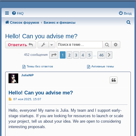
FAQ
Вход
П
Список форумов
Бизнес и финансы
о
Hello! Can you advise me?
и
Поиск
Расшире
Ответить
с
к
Страница
1
из
46
1
2
3
4
5
46
След.
452 сообщения
…
Темы без ответов
Активные темы
JuliaNiP
Hello! Can you advise me?
С
07 ноя 2025, 15:07
о
о
Hello, everyone! My name is Julia. My team and I support early-
б
щ
stage startups. If you are looking for resources to launch or scale
е
your project, tell us about your idea. We are open to considering
н
и
interesting proposals.
е