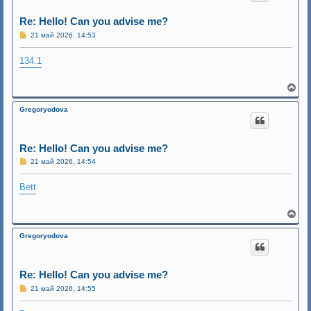
т
ь
Re: Hello! Can you advise me?
с
С
21 май 2026, 14:53
я
о
к
о
н
134.1
б
а
щ
ч
е
н
а
В
и
л
е
е
у
р
Gregoryodova
н
у
т
ь
Re: Hello! Can you advise me?
с
С
21 май 2026, 14:54
я
о
к
о
н
Bett
б
а
щ
ч
е
н
а
В
и
л
е
е
у
р
Gregoryodova
н
у
т
ь
Re: Hello! Can you advise me?
с
С
21 май 2026, 14:55
я
о
к
о
н