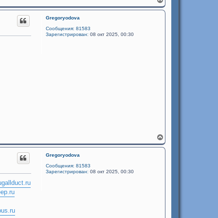
е
р
Gregoryodova
н
у
Сообщения:
81583
т
Зарегистрирован:
08 окт 2025, 00:30
ь
с
я
к
н
а
ч
а
л
у
В
е
р
Gregoryodova
н
у
Сообщения:
81583
т
Зарегистрирован:
08 окт 2025, 00:30
ь
u
gallduct.ru
с
я
ep.ru
к
н
us.ru
а