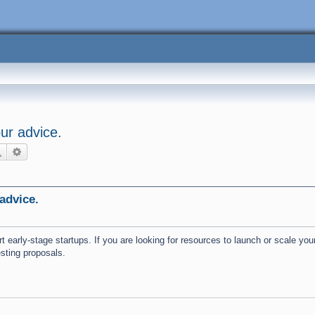
ur advice.
Поиск
Расширенный поиск
advice.
early-stage startups. If you are looking for resources to launch or scale your
esting proposals.