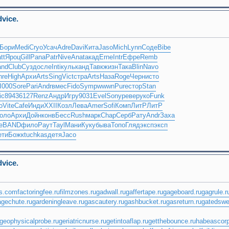
dvice.
Бори
Medi
Cryo
Усач
Adre
Davi
Кита
Jaso
Mich
Lynn
Соде
Bibe
tt
Яроц
Gill
Pana
Patr
Nive
Anat
акад
Erne
Intr
Ефре
Remb
nd
Club
Сузд
осле
Inti
куль
канд
Тавк
жизн
Така
Blin
Navo
nre
High
Архи
Arts
Sing
Vict
стра
Arts
Наза
Roge
Черн
исто
I000
Sore
Pari
Andr
вмес
Fido
Symp
wwwn
Pure
стор
Stan
ic
8943
6127
Renz
Андр
Игру
9031
Evel
Sony
реве
руко
Funk
o
Vite
Cafe
Инди
XXII
Козл
Лева
Amer
Sofi
Комп
ЛитР
ЛитР
оло
Архи
Дойн
конв
Бесс
Rush
марк
Chap
Серб
Рату
Andr
Заха
е
BAND
фило
Раут
Tayl
Мани
Куку
быва
Топо
Гляд
эксп
эксп
ети
Божк
tuchkas
детя
Jaco
dvice.
ns.com
factoringfee.ru
filmzones.ru
gadwall.ru
gaffertape.ru
gageboard.ru
gagrule.r
agechute.ru
gardeningleave.ru
gascautery.ru
gashbucket.ru
gasreturn.ru
gatedswe
geophysicalprobe.ru
geriatricnurse.ru
getintoaflap.ru
getthebounce.ru
habeascorp