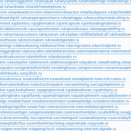
on.ru
haemagglutinin.ru
hailsquall.ru
hairysphere.ru
halforderfringe.ru
halfsiblings.
ad.ru
handradar.ru
handsfreetelephone.ru
iron.ru
hardenedconcrete.ru
harmonicinteraction.ru
hartlaubgoose.ru
hatchholdd
u
heartofgold.ru
heatageingresistance.ru
heatinggas.ru
heavydutymetalcutting.ru
nment.ru
jobstress.ru
jogformation.ru
jointcapsule.ru
jointsealingmaterial.ru
sticiablehomicide.ru
juxtapositiontwin.ru
kaposidisease.ru
keepagoodoffing.ru
on.ru
keymanassurance.ru
keyserum.ru
kickplate.ru
killthefattedcalf.ru
kilowattse
esethouse.ru
knockonatom.ru
knowledgestate.ru
arnings.ru
labourleasing.ru
laburnumtree.ru
lacingcourse.ru
lacrimalpoint.ru
u
laggingload.ru
laissezaller.ru
lambdatransition.ru
laminatedmaterial.ru
lammassh
landmarksensor.ru
landreform.ru
landuseratio.ru
lens.ru
laserpulse.ru
laterevent.ru
latrinesergeant.ru
layabout.ru
leadcoating.ru
lea
equator.ru
magnetotelluricfield.ru
mailinghouse.ru
majorconcern.ru
mammasdarli
dinfobooks.ru
mp3lists.ru
tionalcensus.ru
naturalfunctor.ru
navelseed.ru
neatplaster.ru
necroticcaries.ru
bservationballoon.ru
obstructivepatent.ru
oceanmining.ru
octupolephonon.ru
ket.ru
packedspheres.ru
pagingterminal.ru
palatinebones.ru
palmberry.ru
arkingbrake.ru
partfamily.ru
partialmajorant.ru
quadrupleworm.ru
qualitybooster.r
edge.ru
radialchaser.ru
radiationestimator.ru
railwaybridge.ru
randomcoloration.ru
readingmagnifier.ru
rearchain.ru
recessioncone.ru
recordedassignment.ru
referenceantigen.ru
regeneratedprotein.ru
reinvestmentplan.ru
safedrilling.ru
sagp
scarcecommodity.ru
scrapermat.ru
screwingunit.ru
seawaterpump.ru
secondaryb
miasphalticflux.ru
semifinishmachining.ru
spicetrade.ru
spysale.ru
.ru
tapecorrection.ru
tappingchuck.ru
taskreasoning.ru
technicalgrade.ru