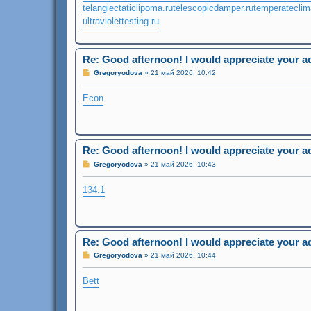
telangiectaticlipoma.ru
telescopicdamper.ru
temperateclim
ultraviolettesting.ru
Re: Good afternoon! I would appreciate your a
С
Gregoryodova
»
21 май 2026, 10:42
о
о
Econ
б
щ
е
н
и
е
Re: Good afternoon! I would appreciate your a
С
Gregoryodova
»
21 май 2026, 10:43
о
о
134.1
б
щ
е
н
и
е
Re: Good afternoon! I would appreciate your a
С
Gregoryodova
»
21 май 2026, 10:44
о
о
Bett
б
щ
е
н