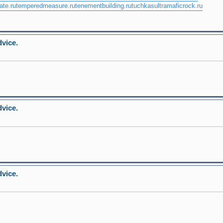
ate.ru
temperedmeasure.ru
tenementbuilding.ru
tuchkas
ultramaficrock.ru
dvice.
dvice.
dvice.