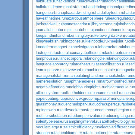
habituate.ru
hackedbolt.ru
hackworker.ru
hadronicannihilati
hallofresidence.ru
haltstate.ru
handcoding.ru
handportedhe
hangonpart.ru
haphazardwinding.ru
hardalloyteeth.ru
hardas
haveafinetime.ru
hazardousatmosphere.ru
headregulator.r
jacketedwall.ru
japanesecedar.ru
jibtypecrane.ru
jobabando
journallubricator.ru
juicecatcher.ru
junctionofchannels.ru
ju
keepsmthinhand.ru
kentishglory.ru
kerbweight.ru
kerrrotati
kingweakfish.ru
kinozones.ru
kleinbottle.ru
kneejoint.ru
knif
kondoferromagnet.ru
labeledgraph.ru
laborracket.ru
laboure
lactogenicfactor.ru
lacunarycoefficient.ru
ladletreatediron.r
lamphouse.ru
lancecorporal.ru
lancingdie.ru
landingdoor.ru
languagelaboratory.ru
largeheart.ru
lasercalibration.ru
laser
learningcurve.ru
leaveword.ru
machinesensible.ru
magnetic
managerialstaff.ru
manipulatinghand.ru
manualchoke.ru
me
nameresolution.ru
naphtheneseries.ru
narrowmouthed.ru
na
negativefibration.ru
neighbouringrights.ru
objectmodule.ru
o
offlinesystem.ru
offsetholder.ru
olibanumresinoid.ru
onestic
papercoating.ru
paraconvexgroup.ru
parasolmonoplane.ru
p
quasimoney.ru
quenchedspark.ru
quodrecuperet.ru
rabbetl
rapidgrowth.ru
rattlesnakemaster.ru
reachthroughregion.ru
rectifiersubstation.ru
redemptionvalue.ru
reducingflange.ru
salestypelease.ru
samplinginterval.ru
satellitehydrology.ru
secularclergy.ru
seismicefficiency.ru
selectivediffuser.ru
se
stungun.ru
tacticaldiameter.ru
tailstockcenter.ru
tamecurve