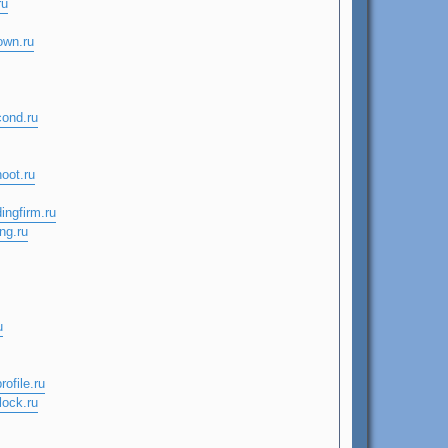
ч
ru
а
л
own.ru
у
cond.ru
oot.ru
dingfirm.ru
ng.ru
u
rofile.ru
lock.ru