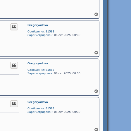
В
е
р
Gregoryodova
н
у
Сообщения:
81583
т
Зарегистрирован:
08 окт 2025, 00:30
ь
с
я
к
В
н
е
а
р
ч
Gregoryodova
н
а
у
Сообщения:
81583
л
т
Зарегистрирован:
08 окт 2025, 00:30
у
ь
с
я
к
В
н
е
а
р
ч
Gregoryodova
н
а
у
Сообщения:
81583
л
т
Зарегистрирован:
08 окт 2025, 00:30
у
ь
с
я
к
В