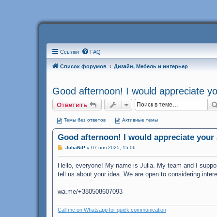
Ссылки
FAQ
Список форумов
Дизайн, Мебель и интерьер
Good afternoon! I would appreciate yo
Ответить
Темы без ответов
Активные темы
Good afternoon! I would appreciate your 
С
JuliaNiP
»
07 ноя 2025, 15:06
о
о
Hello, everyone! My name is Julia. My team and I support 
б
щ
tell us about your idea. We are open to considering inter
е
н
и
wa.me/+380508607093
е
Call me on Whatsapp for quick communication