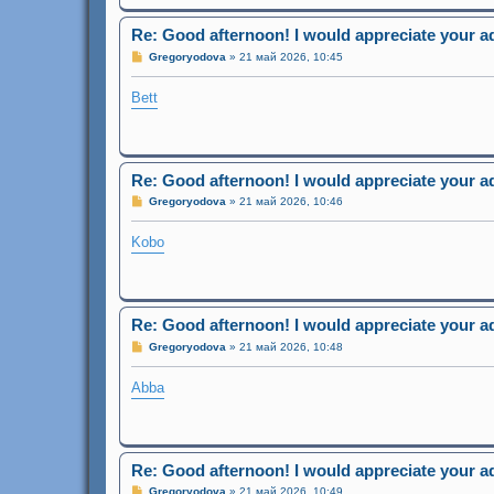
и
е
Re: Good afternoon! I would appreciate your a
С
Gregoryodova
»
21 май 2026, 10:45
о
о
Bett
б
щ
е
н
и
е
Re: Good afternoon! I would appreciate your a
С
Gregoryodova
»
21 май 2026, 10:46
о
о
Kobo
б
щ
е
н
и
е
Re: Good afternoon! I would appreciate your a
С
Gregoryodova
»
21 май 2026, 10:48
о
о
Abba
б
щ
е
н
и
е
Re: Good afternoon! I would appreciate your a
С
Gregoryodova
»
21 май 2026, 10:49