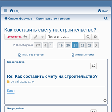
FAQ
Вход
П
Список форумов
Строительство и ремонт
о
Как составить смету на строительство?
и
Поиск
Расшире
Ответить
с
к
Страница
21
из
23
1
19
20
21
22
23
Пред.
След.
230 сообщений
…
Темы без ответов
Активные темы
Gregoryodova
Re: Как составить смету на строительство?
С
20 май 2026, 21:44
о
о
Raou
б
щ
е
н
В
и
е
е
р
Gregoryodova
н