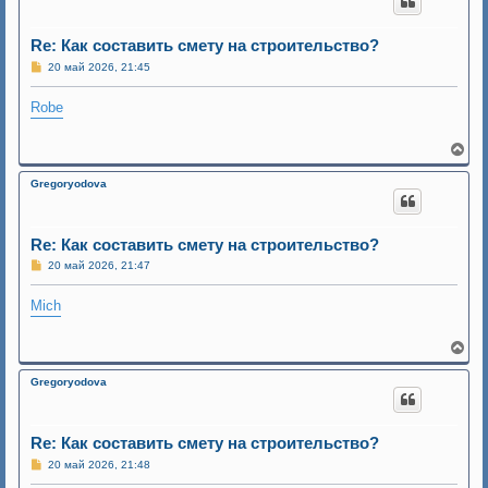
у
т
ь
Re: Как составить смету на строительство?
с
С
20 май 2026, 21:45
я
о
к
о
н
Robe
б
а
щ
ч
е
н
а
В
и
л
е
е
у
р
Gregoryodova
н
у
т
ь
Re: Как составить смету на строительство?
с
С
20 май 2026, 21:47
я
о
к
о
н
Mich
б
а
щ
ч
е
н
а
В
и
л
е
е
у
р
Gregoryodova
н
у
т
ь
Re: Как составить смету на строительство?
с
С
20 май 2026, 21:48
я
о
к