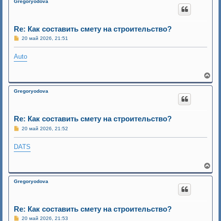
Gregoryodova
н
у
т
ь
Re: Как составить смету на строительство?
с
С
20 май 2026, 21:51
я
о
к
о
н
Auto
б
а
щ
ч
е
н
а
В
и
л
е
е
у
р
Gregoryodova
н
у
т
ь
Re: Как составить смету на строительство?
с
С
20 май 2026, 21:52
я
о
к
о
н
DATS
б
а
щ
ч
е
н
а
В
и
л
е
е
у
р
Gregoryodova
н
у
т
ь
Re: Как составить смету на строительство?
с
С
20 май 2026, 21:53
я