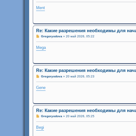
о
Ment
б
щ
е
н
и
е
Re: Какие разрешения необходимы для нач
С
Gregoryodova
»
20 май 2026, 05:22
о
о
Mega
б
щ
е
н
и
е
Re: Какие разрешения необходимы для нач
С
Gregoryodova
»
20 май 2026, 05:23
о
о
Gene
б
щ
е
н
и
е
Re: Какие разрешения необходимы для нач
С
Gregoryodova
»
20 май 2026, 05:25
о
о
Begi
б
щ
е