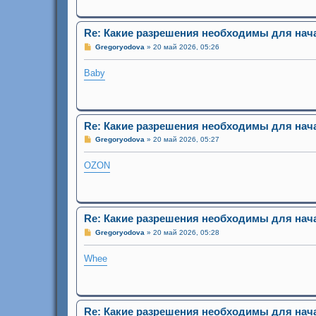
н
и
е
Re: Какие разрешения необходимы для нач
С
Gregoryodova
»
20 май 2026, 05:26
о
о
Baby
б
щ
е
н
и
е
Re: Какие разрешения необходимы для нач
С
Gregoryodova
»
20 май 2026, 05:27
о
о
OZON
б
щ
е
н
и
е
Re: Какие разрешения необходимы для нач
С
Gregoryodova
»
20 май 2026, 05:28
о
о
Whee
б
щ
е
н
и
е
Re: Какие разрешения необходимы для нач