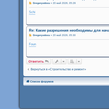
С
Gregoryodova
»
20 май 2026, 05:29
о
о
Schi
б
щ
е
н
и
е
Re: Какие разрешения необходимы для нач
С
Gregoryodova
»
20 май 2026, 05:30
о
о
Foun
б
щ
е
н
и
е
Ответить
Вернуться в «Строительство и ремонт»
Список форумов