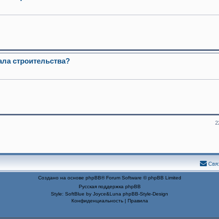
ала строительства?
2
Свя
Создано на основе
phpBB
® Forum Software © phpBB Limited
Русская поддержка phpBB
Style: SoftBlue by Joyce&Luna
phpBB-Style-Design
Конфиденциальность
|
Правила