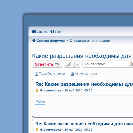
Ссылки
FAQ
Список форумов
Строительство и ремонт
Какие разрешения необходимы для 
Ответить
Темы без ответов
Активные темы
Re: Какие разрешения необходимы для
С
Gregoryodova
»
20 май 2026, 05:20
о
о
Powe
б
щ
е
н
и
е
Re: Какие разрешения необходимы для нач
С
Gregoryodova
»
20 май 2026, 05:21
о