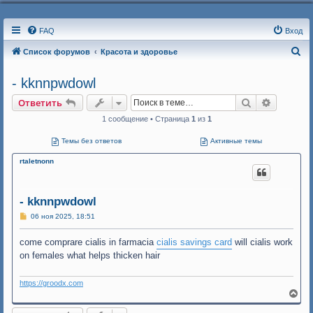
FAQ
Вход
П
Список форумов
Красота и здоровье
о
- kknnpwdowl
и
Поиск
Расшире
Ответить
с
к
1 сообщение • Страница
1
из
1
Темы без ответов
Активные темы
rtaletnonn
- kknnpwdowl
С
06 ноя 2025, 18:51
о
о
come comprare cialis in farmacia
б
cialis savings card
will cialis work
щ
on females what helps thicken hair
е
н
и
https://groodx.com
е
В
е
р