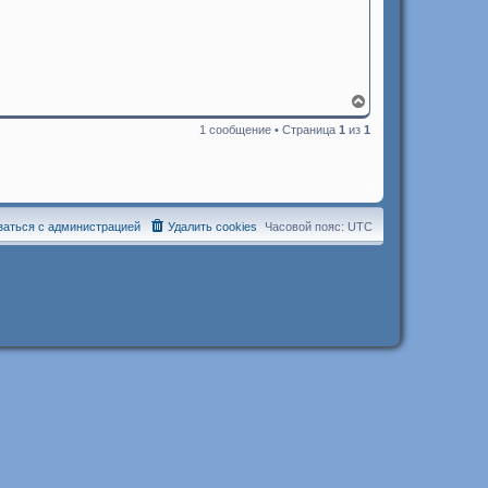
В
е
1 сообщение • Страница
1
из
1
р
н
у
т
ь
с
я
заться с администрацией
Удалить cookies
Часовой пояс:
UTC
к
н
а
ч
а
л
у