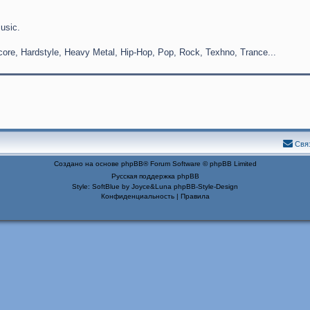
usic.
ore, Hardstyle, Heavy Metal, Hip-Hop, Pop, Rock, Texhno, Trance...
Свя
Создано на основе
phpBB
® Forum Software © phpBB Limited
Русская поддержка phpBB
Style: SoftBlue by Joyce&Luna
phpBB-Style-Design
Конфиденциальность
|
Правила