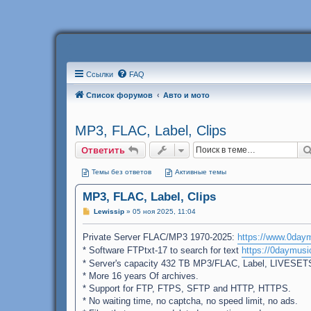
Ссылки
FAQ
Список форумов
Авто и мото
MP3, FLAC, Label, Clips
Ответить
Темы без ответов
Активные темы
MP3, FLAC, Label, Clips
С
Lewissip
»
05 ноя 2025, 11:04
о
о
Private Server FLAC/MP3 1970-2025:
б
https://www.0day
щ
* Software FTPtxt-17 to search for text
https://0daymusi
е
н
* Server's capacity 432 TB MP3/FLAC, Label, LIVESET
и
* More 16 years Of archives.
е
* Support for FTP, FTPS, SFTP and HTTP, HTTPS.
* No waiting time, no captcha, no speed limit, no ads.