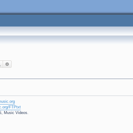
Поиск
Расширенный поиск
music.org
c.org/FTPtxt
S, Music Videos.