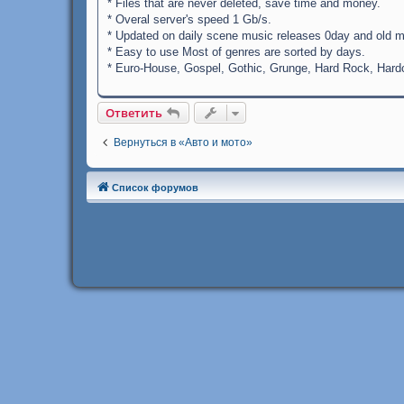
* Files that are never deleted, save time and money.
* Overal server's speed 1 Gb/s.
* Updated on daily scene music releases 0day and old m
* Easy to use Most of genres are sorted by days.
* Euro-House, Gospel, Gothic, Grunge, Hard Rock, Hardc
Ответить
Вернуться в «Авто и мото»
Список форумов