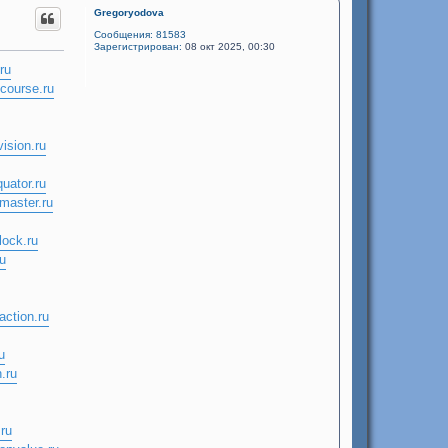
р
Gregoryodova
н
у
Сообщения:
81583
т
Зарегистрирован:
08 окт 2025, 00:30
ь
ru
с
я
gcourse.ru
к
н
а
ч
ision.ru
а
л
uator.ru
у
master.ru
lock.ru
ru
action.ru
u
.ru
ru