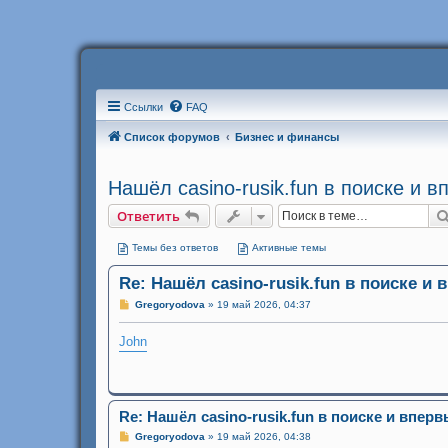
Ссылки
FAQ
Список форумов
Бизнес и финансы
Нашёл casino-rusik.fun в поиске и
Ответить
Темы без ответов
Активные темы
Re: Нашёл casino-rusik.fun в поиске
С
Gregoryodova
»
19 май 2026, 04:37
о
о
John
б
щ
е
н
и
е
Re: Нашёл casino-rusik.fun в поиске и вп
С
Gregoryodova
»
19 май 2026, 04:38
о