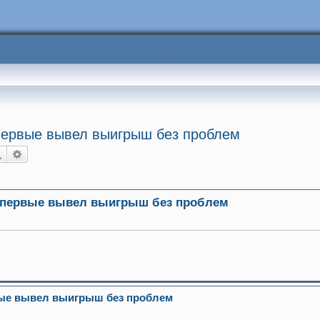
 впервые вывел выигрыш без проблем
Поиск
Расширенный поиск
 и впервые вывел выигрыш без проблем
ервые вывел выигрыш без проблем