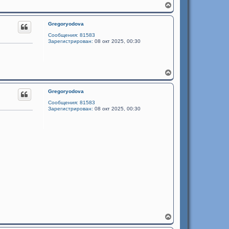
к
В
н
е
а
р
ч
Gregoryodova
н
а
у
Сообщения:
81583
л
т
Зарегистрирован:
08 окт 2025, 00:30
у
ь
с
я
к
В
н
е
а
р
ч
Gregoryodova
н
а
у
Сообщения:
81583
л
т
Зарегистрирован:
08 окт 2025, 00:30
у
ь
с
я
к
н
а
ч
а
л
у
В
е