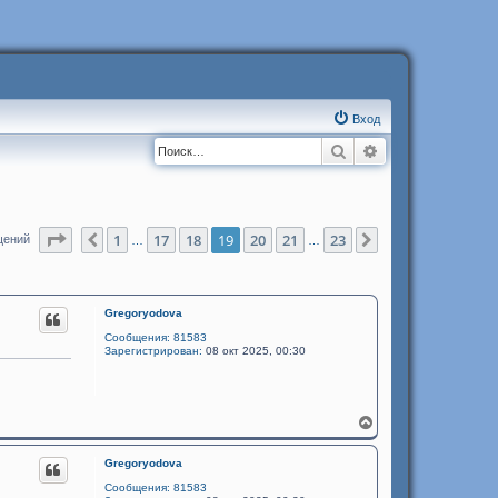
Вход
Поиск
Расширенный п
Страница
19
из
23
1
17
18
19
20
21
23
Пред.
След.
щений
…
…
Gregoryodova
Сообщения:
81583
Зарегистрирован:
08 окт 2025, 00:30
В
е
р
Gregoryodova
н
у
Сообщения:
81583