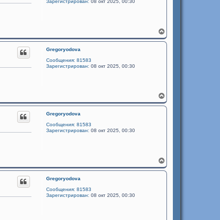
т
Зарегистрирован:
08 окт 2025, 00:30
ь
с
я
к
В
н
е
а
р
ч
Gregoryodova
н
а
у
Сообщения:
81583
л
т
Зарегистрирован:
08 окт 2025, 00:30
у
ь
с
я
к
В
н
е
а
р
ч
Gregoryodova
н
а
у
Сообщения:
81583
л
т
Зарегистрирован:
08 окт 2025, 00:30
у
ь
с
я
к
В
н
е
а
р
ч
Gregoryodova
н
а
у
Сообщения:
81583
л
т
Зарегистрирован:
08 окт 2025, 00:30
у
ь
с
я