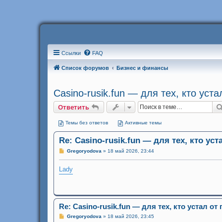
Ссылки
FAQ
Список форумов
Бизнес и финансы
Casino-rusik.fun — для тех, кто уст
Ответить
Темы без ответов
Активные темы
Re: Casino-rusik.fun — для тех, кто ус
С
Gregoryodova
»
18 май 2026, 23:44
о
о
Lady
б
щ
е
н
и
е
Re: Casino-rusik.fun — для тех, кто устал о
С
Gregoryodova
»
18 май 2026, 23:45
о