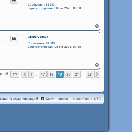
а
у
Сообщения:
81583
л
т
Зарегистрирован:
08 окт 2025, 00:30
у
ь
с
я
к
В
н
е
а
р
ч
Gregoryodova
н
а
у
Сообщения:
81583
л
т
Зарегистрирован:
08 окт 2025, 00:30
у
ь
с
я
к
В
н
е
а
р
Страница
19
из
23
1
17
18
19
20
21
23
Пред.
След.
щений
…
…
ч
н
а
у
л
т
у
ь
с
я
заться с администрацией
Удалить cookies
Часовой пояс:
UTC
к
н
а
ч
а
л
у