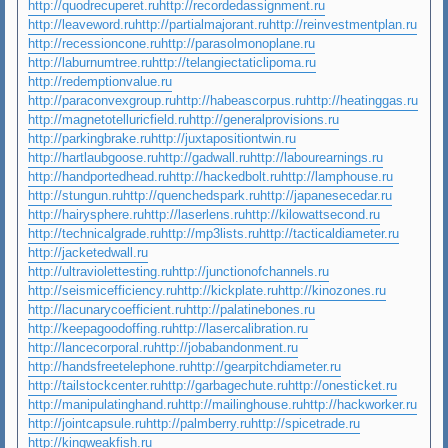
http://quodrecuperet.ru
http://recordedassignment.ru
http://leaveword.ru
http://partialmajorant.ru
http://reinvestmentplan.ru
http://recessioncone.ru
http://parasolmonoplane.ru
http://laburnumtree.ru
http://telangiectaticlipoma.ru
http://redemptionvalue.ru
http://paraconvexgroup.ru
http://habeascorpus.ru
http://heatinggas.ru
http://magnetotelluricfield.ru
http://generalprovisions.ru
http://parkingbrake.ru
http://juxtapositiontwin.ru
http://hartlaubgoose.ru
http://gadwall.ru
http://labourearnings.ru
http://handportedhead.ru
http://hackedbolt.ru
http://lamphouse.ru
http://stungun.ru
http://quenchedspark.ru
http://japanesecedar.ru
http://hairysphere.ru
http://laserlens.ru
http://kilowattsecond.ru
http://technicalgrade.ru
http://mp3lists.ru
http://tacticaldiameter.ru
http://jacketedwall.ru
http://ultraviolettesting.ru
http://junctionofchannels.ru
http://seismicefficiency.ru
http://kickplate.ru
http://kinozones.ru
http://lacunarycoefficient.ru
http://palatinebones.ru
http://keepagoodoffing.ru
http://lasercalibration.ru
http://lancecorporal.ru
http://jobabandonment.ru
http://handsfreetelephone.ru
http://gearpitchdiameter.ru
http://tailstockcenter.ru
http://garbagechute.ru
http://onesticket.ru
http://manipulatinghand.ru
http://mailinghouse.ru
http://hackworker.ru
http://jointcapsule.ru
http://palmberry.ru
http://spicetrade.ru
http://kingweakfish.ru