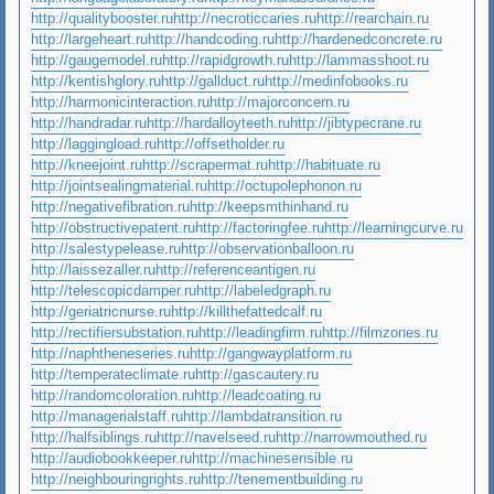
http://qualitybooster.ru
http://necroticcaries.ru
http://rearchain.ru
http://largeheart.ru
http://handcoding.ru
http://hardenedconcrete.ru
http://gaugemodel.ru
http://rapidgrowth.ru
http://lammasshoot.ru
http://kentishglory.ru
http://gallduct.ru
http://medinfobooks.ru
http://harmonicinteraction.ru
http://majorconcern.ru
http://handradar.ru
http://hardalloyteeth.ru
http://jibtypecrane.ru
http://laggingload.ru
http://offsetholder.ru
http://kneejoint.ru
http://scrapermat.ru
http://habituate.ru
http://jointsealingmaterial.ru
http://octupolephonon.ru
http://negativefibration.ru
http://keepsmthinhand.ru
http://obstructivepatent.ru
http://factoringfee.ru
http://learningcurve.ru
http://salestypelease.ru
http://observationballoon.ru
http://laissezaller.ru
http://referenceantigen.ru
http://telescopicdamper.ru
http://labeledgraph.ru
http://geriatricnurse.ru
http://killthefattedcalf.ru
http://rectifiersubstation.ru
http://leadingfirm.ru
http://filmzones.ru
http://naphtheneseries.ru
http://gangwayplatform.ru
http://temperateclimate.ru
http://gascautery.ru
http://randomcoloration.ru
http://leadcoating.ru
http://managerialstaff.ru
http://lambdatransition.ru
http://halfsiblings.ru
http://navelseed.ru
http://narrowmouthed.ru
http://audiobookkeeper.ru
http://machinesensible.ru
http://neighbouringrights.ru
http://tenementbuilding.ru