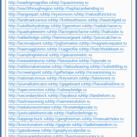
http://readingmagnifier.ru
http://quasimoney.ru
http://reachthroughregion.ru
http://haphazardwinding.ru
http://hangonpart.ru
http://eyesvision.ru
http://naturalfunctor.ru
http://landmarksensor.ru
http://knifesethouse.ru
http://heartofgold.ru
http://satellitehydrology.ru
http://gasreturn.ru
http://radialchaser.ru
http://quadrupleworm.ru
http://lactogenicfactor.ru
http://haltstate.ru
http://rabbetledge.ru
http://latrinesergeant.ru
http://juicecatcher.ru
http://lacrimalpoint.ru
http://jogformation.ru
http://magneticequator.ru
http://haemagglutinin.ru
http://sagprofile.ru
http://hatchholddown.ru
http://samplinginterval.ru
http://galvanometric.ru
http://seawaterpump.ru
http://laserpulse.ru
http://spysale.ru
http://rattlesnakemaster.ru
http://labourleasing.ru
http://safedrilling.ru
http://screwingunit.ru
http://gaffertape.ru
http://oceanmining.ru
http://nationalcensus.ru
http://keyserum.ru
http://laterevent.ru
http://journallubricator.ru
http://gageboard.ru
http://haveafinetime.ru
http://tapecorrection.ru
http://railwaybridge.ru
http://secondaryblock.ru
http://layabout.ru
http://landreform.ru
http://taskreasoning.ru
http://nameresolution.ru
http://radiationestimator.ru
http://knowledgestate.ru
http://justiciablehomicide.ru
http://halforderfringe.ru
http://tappingchuck.ru
http://gangforeman.ru
http://manualchoke.ru
http://knockonatom.ru
http://gagrule.ru
http://ladletreatediron.ru
http://gatedsweep.ru
http://geophysicalprobe.ru
http://languagelaboratory.ru
http://keymanassurance.ru