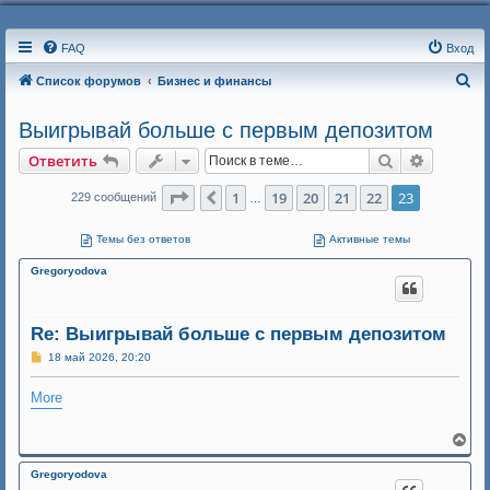
FAQ
Вход
П
Список форумов
Бизнес и финансы
о
Выигрывай больше с первым депозитом
и
Поиск
Расшире
Ответить
с
к
Страница
23
из
23
1
19
20
21
22
23
Пред.
229 сообщений
…
Темы без ответов
Активные темы
Gregoryodova
Re: Выигрывай больше с первым депозитом
С
18 май 2026, 20:20
о
о
More
б
щ
е
н
В
и
е
е
р
Gregoryodova
н