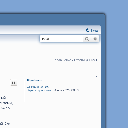
Вход
Поиск
Расширенный п
1 сообщение • Страница
1
из
1
Bigwinster
Сообщения:
197
Зарегистрирован:
04 ноя 2025, 00:32
ный
ентами,
м было
й. Это