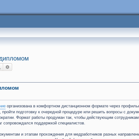
с дипломом
Поиск
Расширенный поиск
ипломом
ние
организована в комфортном дистанционном формате через профиль
, пройти подготовку к очередной процедуре или решить вопросы с докум
рократии. Формат работы продуман так, чтобы действующим сотрудника
аг сопровождался поддержкой специалистов.
окументам и этапам прохождения для медработников разных направлени