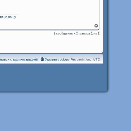
ти на вашу
В
е
1 сообщение • Страница
1
из
1
р
н
у
т
ь
с
я
заться с администрацией
Удалить cookies
Часовой пояс:
UTC
к
н
а
ч
а
л
у