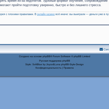
терять время из-за недочетов. Удобный формат обучения, сопровождение
могают пройти подготовку уверенно, быстро и без лишнего стресса.
терея с плохими правилами. В
онлайн казино
всё иначе: вы выиграли — деньги уже в пу
Свя
Создано на основе
phpBB
® Forum Software © phpBB Limited
Русская поддержка phpBB
Style: SoftBlue by Joyce&Luna
phpBB-Style-Design
Конфиденциальность
|
Правила