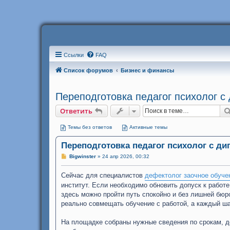
Ссылки
FAQ
Список форумов
Бизнес и финансы
Переподготовка педагог психолог 
Ответить
Темы без ответов
Активные темы
Переподготовка педагог психолог с д
С
Bigwinster
»
24 апр 2026, 00:32
о
о
Сейчас для специалистов
б
дефектолог заочное обуче
щ
институт. Если необходимо обновить допуск к работе
е
н
здесь можно пройти путь спокойно и без лишней бю
и
реально совмещать обучение с работой, а каждый ш
е
На площадке собраны нужные сведения по срокам, д