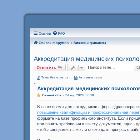
Ссылки
FAQ
Список форумов
Бизнес и финансы
Аккредитация медицинских психоло
Ответить
Темы без ответов
Активные темы
Аккредитация медицинских психолого
С
CasinokeKix
»
24 апр 2026, 00:30
о
о
В наше время для сотрудников сферы здравоохране
б
щ
повышение квалификации и профессиональная переп
е
н
формате на базе профильного института. Если приш
и
или понять требования к пакету документов, здесь у
е
чтобы специалисты могли совмещать процесс с рабо