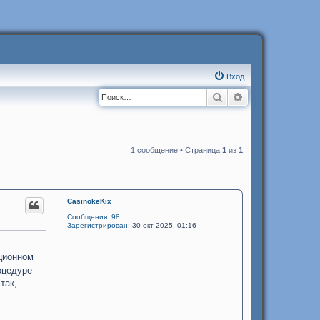
Вход
Поиск
Расширенный п
1 сообщение • Страница
1
из
1
CasinokeKix
Сообщения:
98
Зарегистрирован:
30 окт 2025, 01:16
ционном
оцедуре
так,