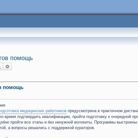
гов помощь
Поиск
Расширенный поиск
в помощь
ния
одготовка медицинских работников
предусмотрена в практичном дистан
ло время подтвердить квалификацию, пройти подготовку к очередной пр
добно пройти все этапы и без ненужной волокиты. Программы выстроены 
той, а вопросы решались с поддержкой кураторов.