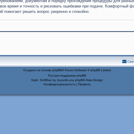
требованиям, документам и порядку прохождения процедуры для разны
 свое время и точность и рисковать ошибками при подаче. Комфортный ф
й помогают решить вопрос уверенно и спокойно.
Свя
Создано на основе
phpBB
® Forum Software © phpBB Limited
Русская поддержка phpBB
Style: SoftBlue by Joyce&Luna
phpBB-Style-Design
Конфиденциальность
|
Правила