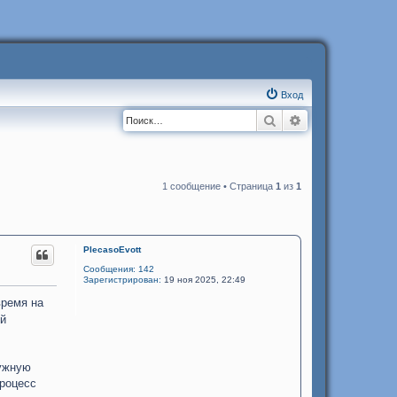
Вход
Поиск
Расширенный п
1 сообщение • Страница
1
из
1
PlecasoEvott
Сообщения:
142
Зарегистрирован:
19 ноя 2025, 22:49
время на
ой
нужную
процесс