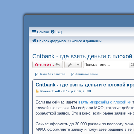
Ссылки
FAQ
Список форумов
Бизнес и финансы
Cntbank - где взять деньги с плохо
Ответить
Темы без ответов
Активные темы
Cntbank - где взять деньги с плохой к
С
PlecasoEvott
»
07 апр 2026, 23:38
о
о
Если вы сейчас ищете
б
взять микрозайм с плохой ки
т
щ
случайные заявки. Мы собрали МФО, которые действ
е
н
обработкой заявок. Это важно, если ранее заявки не 
и
е
Сейчас оформить до 30 000 рублей по паспорту можн
МФО, оформляете заявку и получаете решение в тече