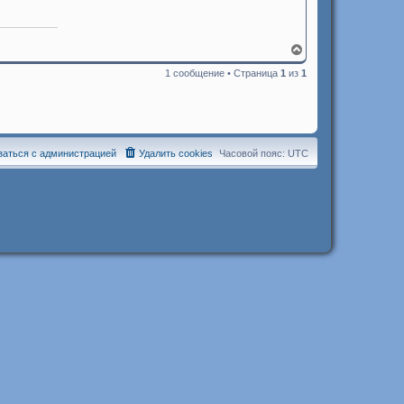
В
е
1 сообщение • Страница
1
из
1
р
н
у
т
ь
с
я
заться с администрацией
Удалить cookies
Часовой пояс:
UTC
к
н
а
ч
а
л
у