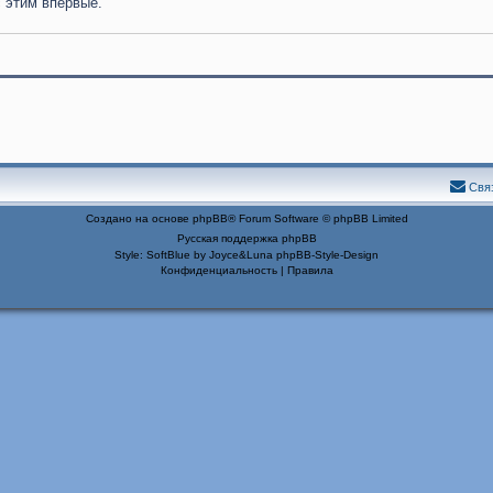
с этим впервые.
Свя
Создано на основе
phpBB
® Forum Software © phpBB Limited
Русская поддержка phpBB
Style: SoftBlue by Joyce&Luna
phpBB-Style-Design
Конфиденциальность
|
Правила