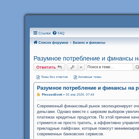
Ссылки
FAQ
Список форумов
Бизнес и финансы
Разумное потребление и финансы на
Ответить
Темы без ответов
Активные темы
Разумное потребление и финансы на p
С
PlecasoEvott
»
02 апр 2026, 07:44
о
о
Современный финансовый рынок эволюционирует оче
б
щ
деньгами. Однако вместе с широким выбором увелич
е
платежах кредитных продуктов. По этой причине кач
н
и
стремится не просто тратить, а эффективно управля
е
прикладные лайфхаки, которые помогут минимизиров
современных банковских сервисов.