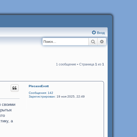
Вход
Поиск
Расширенный п
1 сообщение • Страница
1
из
1
PlecasoEvott
Сообщения:
142
Зарегистрирован:
19 ноя 2025, 22:49
я своими
крытых
кто
тику, а