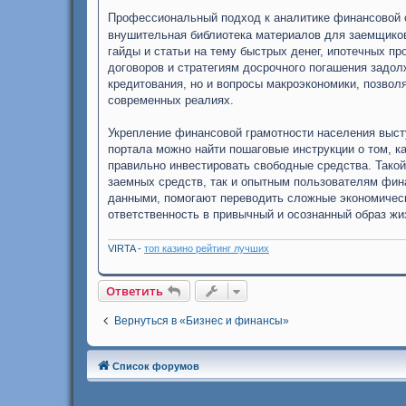
Профессиональный подход к аналитике финансовой 
внушительная библиотека материалов для заемщиков
гайды и статьи на тему быстрых денег, ипотечных 
договоров и стратегиям досрочного погашения задо
кредитования, но и вопросы макроэкономики, позволя
современных реалиях.
Укрепление финансовой грамотности населения выст
портала можно найти пошаговые инструкции о том, к
правильно инвестировать свободные средства. Такой
заемных средств, так и опытным пользователям фи
данными, помогают переводить сложные экономичес
ответственность в привычный и осознанный образ жи
VIRTA -
топ казино рейтинг лучших
Ответить
Вернуться в «Бизнес и финансы»
Список форумов