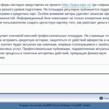
сферы наглядно представлен на проекте
https://papa-zajm.ru/
где собран
 разного уровня подготовки. На площадке регулярно публикуются подр
программ и кредитных карт. Особое внимание авторы уделяют нюансам о
лженностей. Информационный блок охватывает не только конкретные воп
я пользователям создать целостную картину того, как работают деньги 
упает ключевой миссией профессиональных площадок. На страницах эт
ак исправить кредитную историю, защититься от действий аферистов и н
 контент будет актуален как новичкам, впервые столкнувшимся с необх
нансовых услуг. Профессиональные публикации, подкрепленные актуаль
кие процессы в понятные алгоритмы действий, превращая финансовую
зни.
Свя
Создано на основе
phpBB
® Forum Software © phpBB Limited