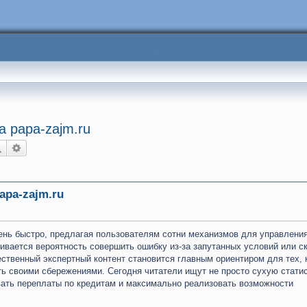
 papa-zajm.ru
Поиск
Расширенный поиск
apa-zajm.ru
нь быстро, предлагая пользователям сотни механизмов для управлени
ивается вероятность совершить ошибку из-за запутанных условий или с
ественный экспертный контент становится главным ориентиром для тех, 
ть своими сбережениями. Сегодня читатели ищут не просто сухую статис
ать переплаты по кредитам и максимально реализовать возможности