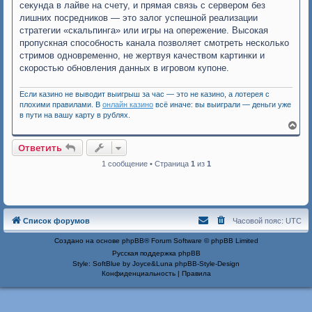
секунда в лайве на счету, и прямая связь с сервером без
лишних посредников — это залог успешной реализации
стратегии «скальпинга» или игры на опережение. Высокая
пропускная способность канала позволяет смотреть несколько
стримов одновременно, не жертвуя качеством картинки и
скоростью обновления данных в игровом купоне.
Если казино не выводит выигрыш за час — это не казино, а лотерея с
плохими правилами. В
онлайн казино
всё иначе: вы выиграли — деньги уже
в пути на вашу карту в рублях.
В
е
р
Ответить
н
у
1 сообщение • Страница
1
из
1
т
ь
с
я
к
Список форумов
Часовой пояс:
UTC
н
а
Создано на основе
phpBB
® Forum Software © phpBB Limited
ч
а
Русская поддержка phpBB
л
Style: SoftBlue by Joyce&Luna
phpBB-Style-Design
у
Конфиденциальность
|
Правила