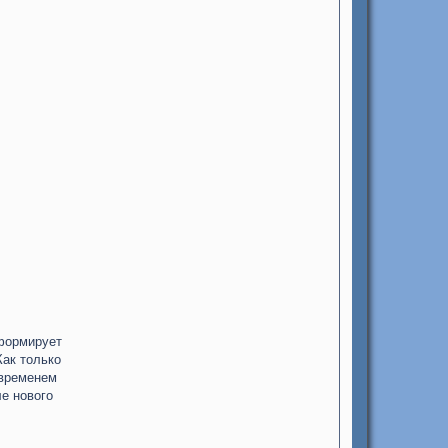
 формирует
Как только
 временем
ле нового