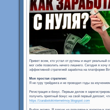
Привет всем, кто устал от рутины и ищет реальный с
мог себе позволить ничего лишнего. Сегодня я хочу 
эффективной стратегией заработка на платформе Bin
Моя простая стратегия:
Я не гуру трейдинга и не проводил годы за изучени
Регистрация и бонус. Первым делом я зарегистриров
получить приятный бонус на свой первый депозит, ч
https://zarabotokinternetmoy.blogspot.com
Выбор актива. Я торгую на популярных валютных пар