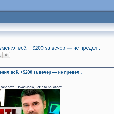
зменил всё. +$200 за вечер — не предел..
Поиск
Расширенный поиск
нил всё. +$200 за вечер — не предел..
зарплате. Показываю, как это работает..