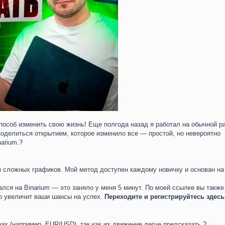
пособ изменить свою жизнь! Еще полгода назад я работал на обычной ра
поделиться открытием, которое изменило все — простой, но невероятно
arium.?
ем сложных графиков. Мой метод доступен каждому новичку и основан на
ался на Binarium — это заняло у меня 5 минут. По моей ссылке вы такж
то увеличит ваши шансы на успех.
Переходите и регистрируйтесь здесь
ах (например, EUR/USD), так как их движение легче предсказать.?