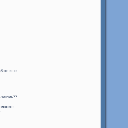
боте и не
 логике.??
е можете
: