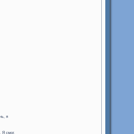
нь, я
 Я смог,