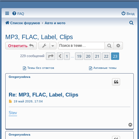
FAQ
Вход
П
Список форумов
Авто и мото
о
MP3, FLAC, Label, Clips
и
Поиск
Расшире
Ответить
с
к
Страница
23
из
23
1
19
20
21
22
23
Пред.
229 сообщений
…
Темы без ответов
Активные темы
Gregoryodova
Re: MP3, FLAC, Label, Clips
С
19 май 2026, 17:04
о
о
Stev
б
щ
е
н
В
и
е
е
р
Gregoryodova
н