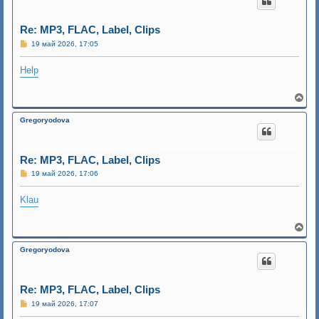
у
т
ь
Re: MP3, FLAC, Label, Clips
с
С
19 май 2026, 17:05
я
о
к
о
н
Help
б
а
щ
ч
е
н
а
В
и
л
е
е
у
р
Gregoryodova
н
у
т
ь
Re: MP3, FLAC, Label, Clips
с
С
19 май 2026, 17:06
я
о
к
о
н
Klau
б
а
щ
ч
е
н
а
В
и
л
е
е
у
р
Gregoryodova
н
у
т
ь
Re: MP3, FLAC, Label, Clips
с
С
19 май 2026, 17:07
я
о
к