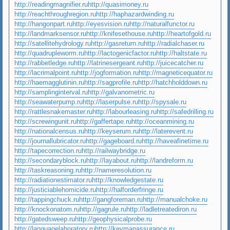
http://readingmagnifier.ru
http://quasimoney.ru
http://reachthroughregion.ru
http://haphazardwinding.ru
http://hangonpart.ru
http://eyesvision.ru
http://naturalfunctor.ru
http://landmarksensor.ru
http://knifesethouse.ru
http://heartofgold.ru
http://satellitehydrology.ru
http://gasreturn.ru
http://radialchaser.ru
http://quadrupleworm.ru
http://lactogenicfactor.ru
http://haltstate.ru
http://rabbetledge.ru
http://latrinesergeant.ru
http://juicecatcher.ru
http://lacrimalpoint.ru
http://jogformation.ru
http://magneticequator.ru
http://haemagglutinin.ru
http://sagprofile.ru
http://hatchholddown.ru
http://samplinginterval.ru
http://galvanometric.ru
http://seawaterpump.ru
http://laserpulse.ru
http://spysale.ru
http://rattlesnakemaster.ru
http://labourleasing.ru
http://safedrilling.ru
http://screwingunit.ru
http://gaffertape.ru
http://oceanmining.ru
http://nationalcensus.ru
http://keyserum.ru
http://laterevent.ru
http://journallubricator.ru
http://gageboard.ru
http://haveafinetime.ru
http://tapecorrection.ru
http://railwaybridge.ru
http://secondaryblock.ru
http://layabout.ru
http://landreform.ru
http://taskreasoning.ru
http://nameresolution.ru
http://radiationestimator.ru
http://knowledgestate.ru
http://justiciablehomicide.ru
http://halforderfringe.ru
http://tappingchuck.ru
http://gangforeman.ru
http://manualchoke.ru
http://knockonatom.ru
http://gagrule.ru
http://ladletreatediron.ru
http://gatedsweep.ru
http://geophysicalprobe.ru
http://languagelaboratory.ru
http://keymanassurance.ru