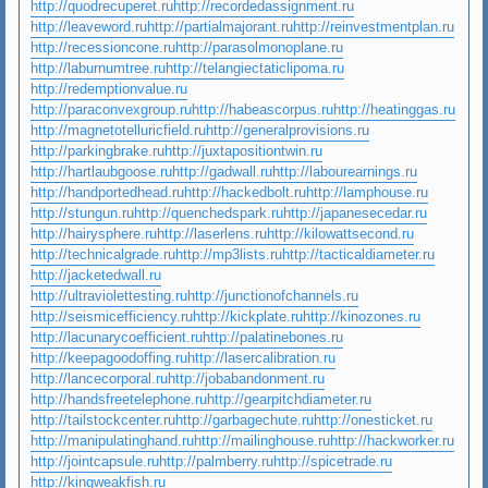
http://quodrecuperet.ru
http://recordedassignment.ru
http://leaveword.ru
http://partialmajorant.ru
http://reinvestmentplan.ru
http://recessioncone.ru
http://parasolmonoplane.ru
http://laburnumtree.ru
http://telangiectaticlipoma.ru
http://redemptionvalue.ru
http://paraconvexgroup.ru
http://habeascorpus.ru
http://heatinggas.ru
http://magnetotelluricfield.ru
http://generalprovisions.ru
http://parkingbrake.ru
http://juxtapositiontwin.ru
http://hartlaubgoose.ru
http://gadwall.ru
http://labourearnings.ru
http://handportedhead.ru
http://hackedbolt.ru
http://lamphouse.ru
http://stungun.ru
http://quenchedspark.ru
http://japanesecedar.ru
http://hairysphere.ru
http://laserlens.ru
http://kilowattsecond.ru
http://technicalgrade.ru
http://mp3lists.ru
http://tacticaldiameter.ru
http://jacketedwall.ru
http://ultraviolettesting.ru
http://junctionofchannels.ru
http://seismicefficiency.ru
http://kickplate.ru
http://kinozones.ru
http://lacunarycoefficient.ru
http://palatinebones.ru
http://keepagoodoffing.ru
http://lasercalibration.ru
http://lancecorporal.ru
http://jobabandonment.ru
http://handsfreetelephone.ru
http://gearpitchdiameter.ru
http://tailstockcenter.ru
http://garbagechute.ru
http://onesticket.ru
http://manipulatinghand.ru
http://mailinghouse.ru
http://hackworker.ru
http://jointcapsule.ru
http://palmberry.ru
http://spicetrade.ru
http://kingweakfish.ru