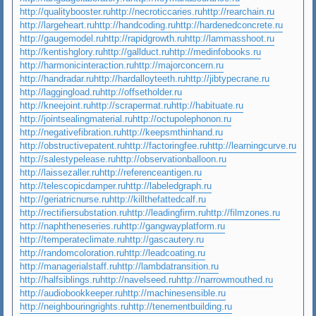
http://qualitybooster.ru
http://necroticcaries.ru
http://rearchain.ru
http://largeheart.ru
http://handcoding.ru
http://hardenedconcrete.ru
http://gaugemodel.ru
http://rapidgrowth.ru
http://lammasshoot.ru
http://kentishglory.ru
http://gallduct.ru
http://medinfobooks.ru
http://harmonicinteraction.ru
http://majorconcern.ru
http://handradar.ru
http://hardalloyteeth.ru
http://jibtypecrane.ru
http://laggingload.ru
http://offsetholder.ru
http://kneejoint.ru
http://scrapermat.ru
http://habituate.ru
http://jointsealingmaterial.ru
http://octupolephonon.ru
http://negativefibration.ru
http://keepsmthinhand.ru
http://obstructivepatent.ru
http://factoringfee.ru
http://learningcurve.ru
http://salestypelease.ru
http://observationballoon.ru
http://laissezaller.ru
http://referenceantigen.ru
http://telescopicdamper.ru
http://labeledgraph.ru
http://geriatricnurse.ru
http://killthefattedcalf.ru
http://rectifiersubstation.ru
http://leadingfirm.ru
http://filmzones.ru
http://naphtheneseries.ru
http://gangwayplatform.ru
http://temperateclimate.ru
http://gascautery.ru
http://randomcoloration.ru
http://leadcoating.ru
http://managerialstaff.ru
http://lambdatransition.ru
http://halfsiblings.ru
http://navelseed.ru
http://narrowmouthed.ru
http://audiobookkeeper.ru
http://machinesensible.ru
http://neighbouringrights.ru
http://tenementbuilding.ru