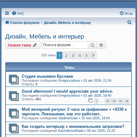
FAQ
Вход
П
Список форумов
Дизайн, Мебель и интерьер
о
Дизайн, Мебель и интерьер
и
Поиск
Расширенный п
Новая тема
с
к
1
2
3
4
5
След.
103 темы
Темы
Студия вышивки Буслаев
Последнее сообщение
Gregoryodova
«
01 авг 2026, 21:24
Ответы:
5
Good afternoon! I would appreciate your advice.
Последнее сообщение
Gregoryodova
«
01 авг 2026, 18:40
Ответы:
451
1
43
44
45
46
…
Мой вечерний ритуал: 2 часа за графиками = +$150 к
зарплате. Показываю, как это работает..
Последнее сообщение
VladimerDaw
«
15 ноя 2025, 19:54
Как создать интерьер с минимальными затратами?
Последнее сообщение
KashnikovaRada
«
06 окт 2025, 12:23