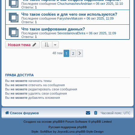
Последнее сообщение
ChuchumashevAndriian
«
06 окт 2025, 11:10
Ответы:
1
Что такое cookies и для чего они используются?
Последнее сообщение
FaryshevMaksim
«
06 окт 2025, 11:09
Ответы:
1
Что такое шифрование данных?
Последнее сообщение
SevostianovaElvira
«
06 окт 2025, 11:09
Ответы:
1
Новая тема
1
2
След.
48 тем
ПРАВА ДОСТУПА
Вы
не можете
начинать темы
Вы
не можете
отвечать на сообщения
Вы
не можете
редактировать свои сообщения
Вы
не можете
удалять свои сообщения
Вы
не можете
добавлять вложения
Список форумов
Часовой пояс:
UTC
Создано на основе
phpBB
® Forum Software © phpBB Limited
Русская поддержка phpBB
Style: SoftBlue by Joyce&Luna
phpBB-Style-Design