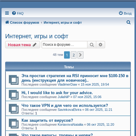
FAQ
Вход
П
Список форумов
Интернет, игры и софт
о
Интернет, игры и софт
и
Поиск
Расширенный п
Новая тема
с
к
1
2
След.
48 тем
Темы
Эта простая стратегия на RSI приносит мне $100-150 в
день (инструкция для новичков)..
Последнее сообщение
VladimerDaw
«
15 ноя 2025, 19:54
Hi, I would like to ask for your advice.
Последнее сообщение
JuliaNiP
«
07 ноя 2025, 15:06
Что такое VPN и для чего он используется?
Последнее сообщение
SavinkovaElvira
«
06 окт 2025, 11:21
Ответы:
1
Как защитить от вирусов?
Последнее сообщение
KoriavovaNataliia
«
06 окт 2025, 11:20
Ответы:
1
Что такое вирусы, трояны и черви?