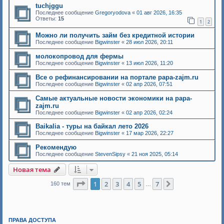
tuchjggu
Последнее сообщение
Gregoryodova
«
01 авг 2026, 16:35
Ответы:
15
1
2
Можно ли получить займ без кредитной истории
Последнее сообщение
Bigwinster
«
28 июл 2026, 20:11
молокопровод для фермы
Последнее сообщение
Bigwinster
«
13 июл 2026, 11:20
Все о рефинансировании на портале papa-zajm.ru
Последнее сообщение
Bigwinster
«
02 апр 2026, 07:51
Самые актуальные новости экономики на papa-
zajm.ru
Последнее сообщение
Bigwinster
«
02 апр 2026, 02:24
Baikalia - туры на байкал лето 2026
Последнее сообщение
Bigwinster
«
17 мар 2026, 22:27
Рекомендую
Последнее сообщение
StevenSipsy
«
21 ноя 2025, 05:14
Новая тема
Страница
1
из
7
1
2
3
4
5
7
След.
160 тем
…
ПРАВА ДОСТУПА