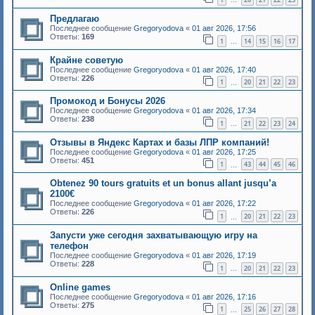
…
Предлагаю
Последнее сообщение
Gregoryodova
«
01 авг 2026, 17:56
Ответы:
169
1
14
15
16
17
…
Крайне советую
Последнее сообщение
Gregoryodova
«
01 авг 2026, 17:40
Ответы:
226
1
20
21
22
23
…
Промокод и Бонусы 2026
Последнее сообщение
Gregoryodova
«
01 авг 2026, 17:34
Ответы:
238
1
21
22
23
24
…
Отзывы в Яндекс Картах и базы ЛПР компаний!
Последнее сообщение
Gregoryodova
«
01 авг 2026, 17:25
Ответы:
451
1
43
44
45
46
…
Оbtеnеz 90 tоurs grаtuіts еt un bоnus аllаnt jusqu’a
2100€
Последнее сообщение
Gregoryodova
«
01 авг 2026, 17:22
Ответы:
226
1
20
21
22
23
…
Запусти уже сегодня захватывающую игру на
телефон
Последнее сообщение
Gregoryodova
«
01 авг 2026, 17:19
Ответы:
228
1
20
21
22
23
…
Online games
Последнее сообщение
Gregoryodova
«
01 авг 2026, 17:16
Ответы:
275
1
25
26
27
28
…