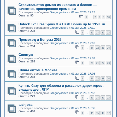
Строительство домов из кирпича и блоков —
качество, проверенное временем
Последнее сообщение
Gregoryodova
«
01 авг 2026, 17:13
Ответы:
90
1
7
8
9
10
…
Unlосk 125 Frее Sріns & a Саsh Воnus up to 1950Еur
Последнее сообщение
Gregoryodova
«
01 авг 2026, 17:11
Ответы:
228
1
20
21
22
23
…
Промокод и Бонусы 2026
Последнее сообщение
Gregoryodova
«
01 авг 2026, 17:10
Ответы:
234
1
21
22
23
24
…
Советую
Последнее сообщение
Gregoryodova
«
01 авг 2026, 17:07
Ответы:
228
1
20
21
22
23
…
Шины оптом в Москве
Последнее сообщение
Gregoryodova
«
01 авг 2026, 17:05
Ответы:
238
1
21
22
23
24
…
Купить базу для обзвона и рассылок директоров ,
владельцев , ЛПР
Последнее сообщение
Gregoryodova
«
01 авг 2026, 16:52
Ответы:
223
1
20
21
22
23
…
tuchjosa
Последнее сообщение
Gregoryodova
«
01 авг 2026, 16:36
Ответы:
460
1
44
45
46
47
…