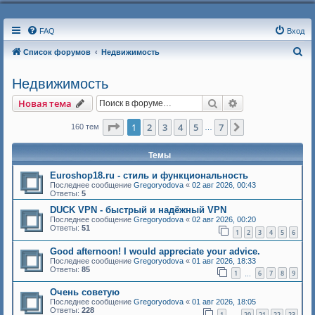
FAQ
Вход
П
Список форумов
Недвижимость
о
Недвижимость
и
Поиск
Расширенный п
Новая тема
с
к
Страница
1
из
7
1
2
3
4
5
7
След.
160 тем
…
Темы
Euroshop18.ru - стиль и функциональность
Последнее сообщение
Gregoryodova
«
02 авг 2026, 00:43
Ответы:
5
DUCK VPN - быстрый и надёжный VPN
Последнее сообщение
Gregoryodova
«
02 авг 2026, 00:20
Ответы:
51
1
2
3
4
5
6
Good afternoon! I would appreciate your advice.
Последнее сообщение
Gregoryodova
«
01 авг 2026, 18:33
Ответы:
85
1
6
7
8
9
…
Очень советую
Последнее сообщение
Gregoryodova
«
01 авг 2026, 18:05
Ответы:
228
1
20
21
22
23