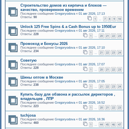
Строительство домов из кирпича и блоков —
качество, проверенное временем
Последнее сообщение
Gregoryodova
«
01 авг 2026, 17:13
Ответы:
90
1
7
8
9
10
…
Unlосk 125 Frее Sріns & a Саsh Воnus up to 1950Еur
Последнее сообщение
Gregoryodova
«
01 авг 2026, 17:11
Ответы:
228
1
20
21
22
23
…
Промокод и Бонусы 2026
Последнее сообщение
Gregoryodova
«
01 авг 2026, 17:10
Ответы:
234
1
21
22
23
24
…
Советую
Последнее сообщение
Gregoryodova
«
01 авг 2026, 17:07
Ответы:
228
1
20
21
22
23
…
Шины оптом в Москве
Последнее сообщение
Gregoryodova
«
01 авг 2026, 17:05
Ответы:
238
1
21
22
23
24
…
Купить базу для обзвона и рассылок директоров ,
владельцев , ЛПР
Последнее сообщение
Gregoryodova
«
01 авг 2026, 16:52
Ответы:
223
1
20
21
22
23
…
tuchjosa
Последнее сообщение
Gregoryodova
«
01 авг 2026, 16:36
Ответы:
460
1
44
45
46
47
…