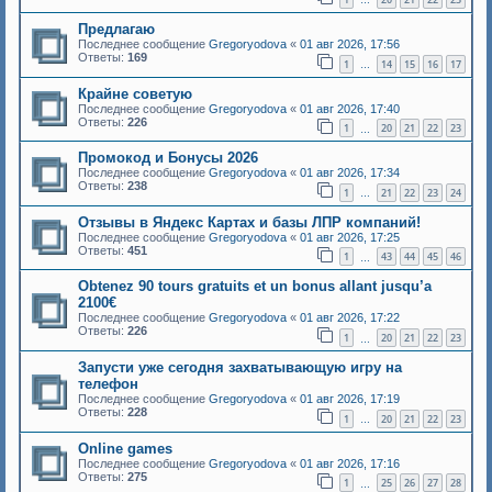
…
Предлагаю
Последнее сообщение
Gregoryodova
«
01 авг 2026, 17:56
Ответы:
169
1
14
15
16
17
…
Крайне советую
Последнее сообщение
Gregoryodova
«
01 авг 2026, 17:40
Ответы:
226
1
20
21
22
23
…
Промокод и Бонусы 2026
Последнее сообщение
Gregoryodova
«
01 авг 2026, 17:34
Ответы:
238
1
21
22
23
24
…
Отзывы в Яндекс Картах и базы ЛПР компаний!
Последнее сообщение
Gregoryodova
«
01 авг 2026, 17:25
Ответы:
451
1
43
44
45
46
…
Оbtеnеz 90 tоurs grаtuіts еt un bоnus аllаnt jusqu’a
2100€
Последнее сообщение
Gregoryodova
«
01 авг 2026, 17:22
Ответы:
226
1
20
21
22
23
…
Запусти уже сегодня захватывающую игру на
телефон
Последнее сообщение
Gregoryodova
«
01 авг 2026, 17:19
Ответы:
228
1
20
21
22
23
…
Online games
Последнее сообщение
Gregoryodova
«
01 авг 2026, 17:16
Ответы:
275
1
25
26
27
28
…