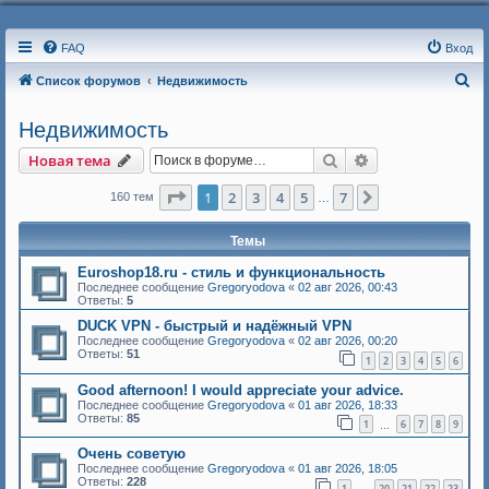
FAQ
Вход
П
Список форумов
Недвижимость
о
Недвижимость
и
Поиск
Расширенный п
Новая тема
с
к
Страница
1
из
7
1
2
3
4
5
7
След.
160 тем
…
Темы
Euroshop18.ru - стиль и функциональность
Последнее сообщение
Gregoryodova
«
02 авг 2026, 00:43
Ответы:
5
DUCK VPN - быстрый и надёжный VPN
Последнее сообщение
Gregoryodova
«
02 авг 2026, 00:20
Ответы:
51
1
2
3
4
5
6
Good afternoon! I would appreciate your advice.
Последнее сообщение
Gregoryodova
«
01 авг 2026, 18:33
Ответы:
85
1
6
7
8
9
…
Очень советую
Последнее сообщение
Gregoryodova
«
01 авг 2026, 18:05
Ответы:
228
1
20
21
22
23