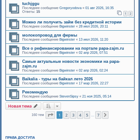
tuchjggu
Последнее сообщение
Gregoryodova
«
01 авг 2026, 16:35
Ответы:
15
1
2
Можно ли получить займ без кредитной истории
Последнее сообщение
Bigwinster
«
28 июл 2026, 20:11
молокопровод для фермы
Последнее сообщение
Bigwinster
«
13 июл 2026, 11:20
Все о рефинансировании на портале papa-zajm.ru
Последнее сообщение
Bigwinster
«
02 апр 2026, 07:51
Самые актуальные новости экономики на papa-
zajm.ru
Последнее сообщение
Bigwinster
«
02 апр 2026, 02:24
Baikalia - туры на байкал лето 2026
Последнее сообщение
Bigwinster
«
17 мар 2026, 22:27
Рекомендую
Последнее сообщение
StevenSipsy
«
21 ноя 2025, 05:14
Новая тема
Страница
1
из
7
1
2
3
4
5
7
След.
160 тем
…
ПРАВА ДОСТУПА