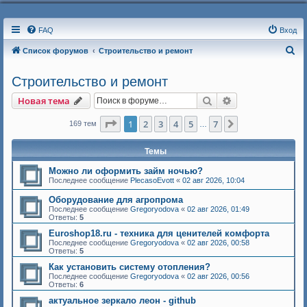
FAQ
Вход
П
Список форумов
Строительство и ремонт
о
Строительство и ремонт
и
Поиск
Расширенный п
Новая тема
с
к
Страница
1
из
7
1
2
3
4
5
7
След.
169 тем
…
Темы
Можно ли оформить займ ночью?
Последнее сообщение
PlecasoEvott
«
02 авг 2026, 10:04
Оборудование для агропрома
Последнее сообщение
Gregoryodova
«
02 авг 2026, 01:49
Ответы:
5
Euroshop18.ru - техника для ценителей комфорта
Последнее сообщение
Gregoryodova
«
02 авг 2026, 00:58
Ответы:
5
Как установить систему отопления?
Последнее сообщение
Gregoryodova
«
02 авг 2026, 00:56
Ответы:
6
актуальное зеркало леон - github