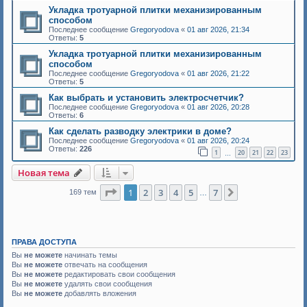
Укладка тротуарной плитки механизированным
способом
Последнее сообщение
Gregoryodova
«
01 авг 2026, 21:34
Ответы:
5
Укладка тротуарной плитки механизированным
способом
Последнее сообщение
Gregoryodova
«
01 авг 2026, 21:22
Ответы:
5
Как выбрать и установить электросчетчик?
Последнее сообщение
Gregoryodova
«
01 авг 2026, 20:28
Ответы:
6
Как сделать разводку электрики в доме?
Последнее сообщение
Gregoryodova
«
01 авг 2026, 20:24
Ответы:
226
1
20
21
22
23
…
Новая тема
Страница
1
из
7
1
2
3
4
5
7
След.
169 тем
…
ПРАВА ДОСТУПА
Вы
не можете
начинать темы
Вы
не можете
отвечать на сообщения
Вы
не можете
редактировать свои сообщения
Вы
не можете
удалять свои сообщения
Вы
не можете
добавлять вложения