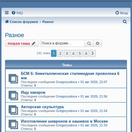
FAQ
Вход
П
Список форумов
Разное
о
Разное
и
Поиск
Расширенный п
Новая тема
с
к
1
2
3
4
5
6
След.
141 тема
Темы
БСМ 6: биметаллическая сталемедная проволока 6
мм
Последнее сообщение
Gregoryodova
«
01 авг 2026, 22:07
Ответы:
5
Ищу хакеров
Последнее сообщение
Gregoryodova
«
01 авг 2026, 21:56
Ответы:
4
Авторская скульптура
Последнее сообщение
Gregoryodova
«
01 авг 2026, 21:54
Ответы:
5
Изготовление шевронов и нашивок в Москве
Последнее сообщение
Gregoryodova
«
01 авг 2026, 21:33
Ответы:
5