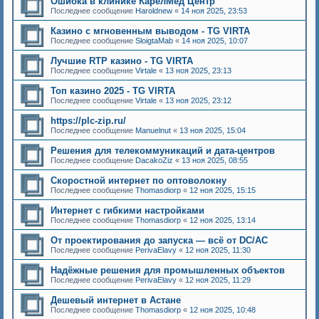
Ошибка в клинике КарелМед Центр
Последнее сообщение
Haroldnew
«
14 ноя 2025, 23:53
Казино с мгновенным выводом - TG VIRTA
Последнее сообщение
SloigtaMab
«
14 ноя 2025, 10:07
Лучшие RTP казино - TG VIRTA
Последнее сообщение
Virtale
«
13 ноя 2025, 23:13
Топ казино 2025 - TG VIRTA
Последнее сообщение
Virtale
«
13 ноя 2025, 23:12
https://plc-zip.ru/
Последнее сообщение
Manuelnut
«
13 ноя 2025, 15:04
Решения для телекоммуникаций и дата-центров
Последнее сообщение
DacakoZiz
«
13 ноя 2025, 08:55
Скоростной интернет по оптоволокну
Последнее сообщение
Thomasdiorp
«
12 ноя 2025, 15:15
Интернет с гибкими настройками
Последнее сообщение
Thomasdiorp
«
12 ноя 2025, 13:14
От проектирования до запуска — всё от DC/AC
Последнее сообщение
PerivaElavy
«
12 ноя 2025, 11:30
Надёжные решения для промышленных объектов
Последнее сообщение
PerivaElavy
«
12 ноя 2025, 11:29
Дешевый интернет в Астане
Последнее сообщение
Thomasdiorp
«
12 ноя 2025, 10:48