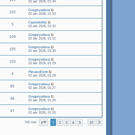
02 авг 2026, 01:34
Gregoryodova
102
02 авг 2026, 01:33
CasinokeKix
5
02 авг 2026, 01:32
Gregoryodova
109
02 авг 2026, 01:31
Gregoryodova
105
02 авг 2026, 01:30
Gregoryodova
103
02 авг 2026, 01:29
PlecasoEvott
4
02 авг 2026, 01:29
Gregoryodova
95
02 авг 2026, 01:27
Gregoryodova
46
02 авг 2026, 01:26
Gregoryodova
47
02 авг 2026, 01:25
Страница
1
из
31
1
2
3
4
5
31
След.
766 тем
…