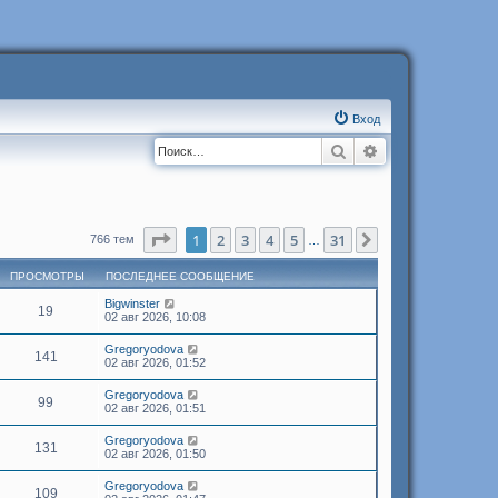
Вход
Поиск
Расширенный п
Страница
1
из
31
1
2
3
4
5
31
След.
766 тем
…
ПРОСМОТРЫ
ПОСЛЕДНЕЕ СООБЩЕНИЕ
Bigwinster
19
02 авг 2026, 10:08
Gregoryodova
141
02 авг 2026, 01:52
Gregoryodova
99
02 авг 2026, 01:51
Gregoryodova
131
02 авг 2026, 01:50
Gregoryodova
109