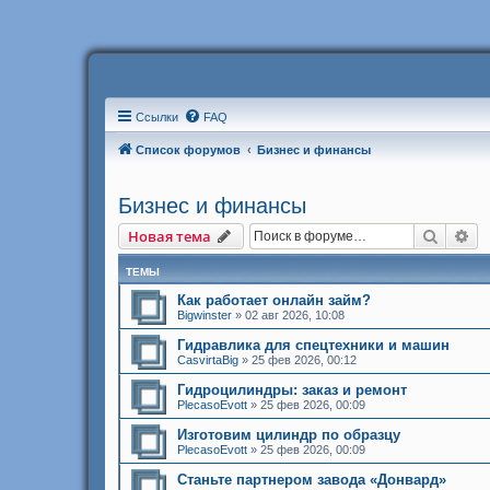
Ссылки
FAQ
Список форумов
Бизнес и финансы
Бизнес и финансы
Поиск
Ра
Новая тема
ТЕМЫ
Как работает онлайн займ?
Bigwinster
»
02 авг 2026, 10:08
Гидравлика для спецтехники и машин
CasvirtaBig
»
25 фев 2026, 00:12
Гидроцилиндры: заказ и ремонт
PlecasoEvott
»
25 фев 2026, 00:09
Изготовим цилиндр по образцу
PlecasoEvott
»
25 фев 2026, 00:09
Станьте партнером завода «Донвард»