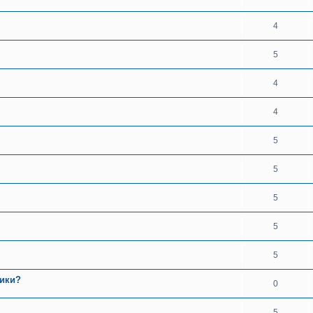
4
5
4
4
5
5
5
5
5
щики?
0
5