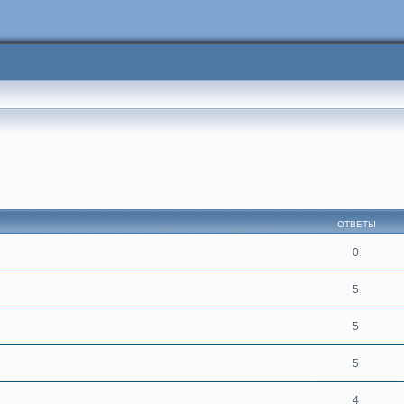
сширенный поиск
ОТВЕТЫ
0
5
5
5
4