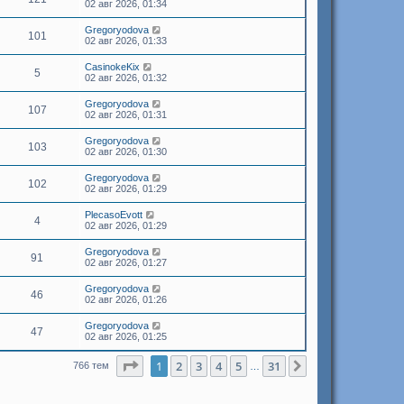
02 авг 2026, 01:34
Gregoryodova
101
02 авг 2026, 01:33
CasinokeKix
5
02 авг 2026, 01:32
Gregoryodova
107
02 авг 2026, 01:31
Gregoryodova
103
02 авг 2026, 01:30
Gregoryodova
102
02 авг 2026, 01:29
PlecasoEvott
4
02 авг 2026, 01:29
Gregoryodova
91
02 авг 2026, 01:27
Gregoryodova
46
02 авг 2026, 01:26
Gregoryodova
47
02 авг 2026, 01:25
Страница
1
из
31
1
2
3
4
5
31
След.
766 тем
…