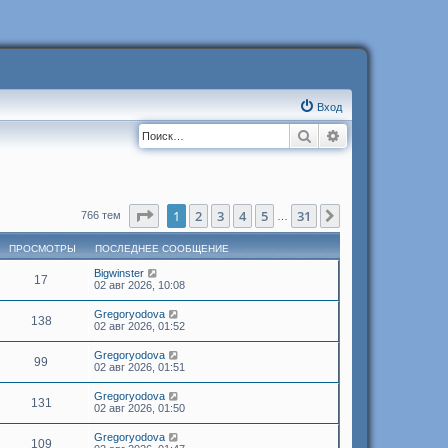
Вход
Поиск
Расширенный п
Страница
1
из
31
1
2
3
4
5
31
След.
766 тем
…
ПРОСМОТРЫ
ПОСЛЕДНЕЕ СООБЩЕНИЕ
Bigwinster
17
02 авг 2026, 10:08
Gregoryodova
138
02 авг 2026, 01:52
Gregoryodova
99
02 авг 2026, 01:51
Gregoryodova
131
02 авг 2026, 01:50
Gregoryodova
109