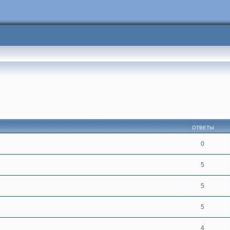
сширенный поиск
ОТВЕТЫ
0
5
5
5
4