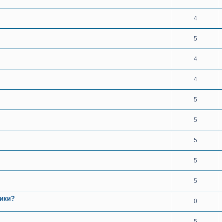
4
5
4
4
5
5
5
5
5
щики?
0
5