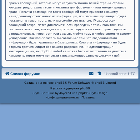
прочих сообщений, которые могут нарушить законы вашей страны, страны,
которая предоставляет услуги хостинга для форумов «» или международное
право. Попытки размещения таких сообщений могут привести к вашему
немедленному отключению от конференции, при этом ваш провайдер будет
поставлен в известность, если мы сочтём это нужным. IP-адреса всех
сообщений сохраняются для возможности проведения такой политики. Вы
соглашаетесь с тем, что администраторы форумов «» имеют право удалить,
отредактировать, перенести или закрыть любую тему в любое время по своему
усмотрению. Как пользователь вы согласны с тем, что введённая вами
информация будет храниться в базе данных. Хотя эта информация не будет
открыта третьим лицам без вашего разрешения, ни администрация
конференции «», ни phpBB Limited не может быть ответственна за действия
хакеров, которые могут привести к несанкционированному доступу к ней.
Список форумов
Часовой пояс:
UTC
Создано на основе
phpBB
® Forum Software © phpBB Limited
Русская поддержка phpBB
Style: SoftBlue by Joyce&Luna
phpBB-Style-Design
Конфиденциальность
|
Правила