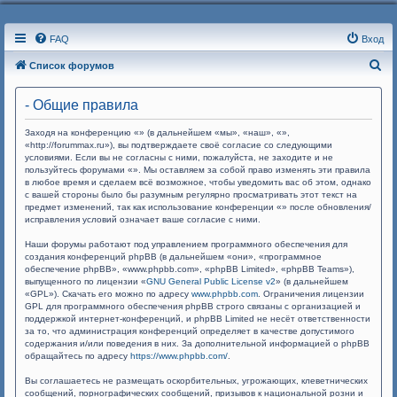
FAQ
Вход
П
Список форумов
о
- Общие правила
и
с
Заходя на конференцию «» (в дальнейшем «мы», «наш», «»,
«http://forummax.ru»), вы подтверждаете своё согласие со следующими
к
условиями. Если вы не согласны с ними, пожалуйста, не заходите и не
пользуйтесь форумами «». Мы оставляем за собой право изменять эти правила
в любое время и сделаем всё возможное, чтобы уведомить вас об этом, однако
с вашей стороны было бы разумным регулярно просматривать этот текст на
предмет изменений, так как использование конференции «» после обновления/
исправления условий означает ваше согласие с ними.
Наши форумы работают под управлением программного обеспечения для
создания конференций phpBB (в дальнейшем «они», «программное
обеспечение phpBB», «www.phpbb.com», «phpBB Limited», «phpBB Teams»),
выпущенного по лицензии «
GNU General Public License v2
» (в дальнейшем
«GPL»). Скачать его можно по адресу
www.phpbb.com
. Ограничения лицензии
GPL для программного обеспечения phpBB строго связаны с организацией и
поддержкой интернет-конференций, и phpBB Limited не несёт ответственности
за то, что администрация конференций определяет в качестве допустимого
содержания и/или поведения в них. За дополнительной информацией о phpBB
обращайтесь по адресу
https://www.phpbb.com/
.
Вы соглашаетесь не размещать оскорбительных, угрожающих, клеветнических
сообщений, порнографических сообщений, призывов к национальной розни и