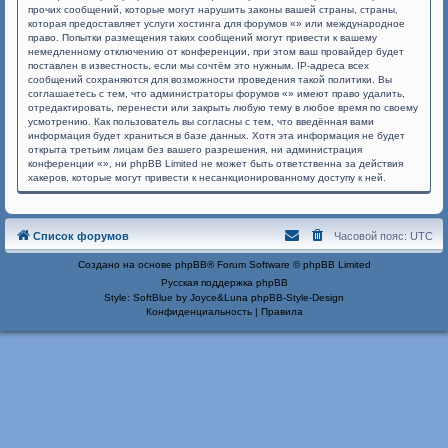
прочих сообщений, которые могут нарушить законы вашей страны, страны,
которая предоставляет услуги хостинга для форумов «» или международное
право. Попытки размещения таких сообщений могут привести к вашему
немедленному отключению от конференции, при этом ваш провайдер будет
поставлен в известность, если мы сочтём это нужным. IP-адреса всех
сообщений сохраняются для возможности проведения такой политики. Вы
соглашаетесь с тем, что администраторы форумов «» имеют право удалить,
отредактировать, перенести или закрыть любую тему в любое время по своему
усмотрению. Как пользователь вы согласны с тем, что введённая вами
информация будет храниться в базе данных. Хотя эта информация не будет
открыта третьим лицам без вашего разрешения, ни администрация
конференции «», ни phpBB Limited не может быть ответственна за действия
хакеров, которые могут привести к несанкционированному доступу к ней.
Список форумов
Часовой пояс:
UTC
Создано на основе
phpBB
® Forum Software © phpBB Limited
Русская поддержка phpBB
Style: SoftBlue by Joyce&Luna
phpBB-Style-Design
Конфиденциальность
|
Правила