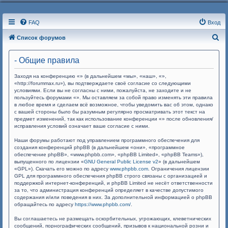
FAQ
Вход
П
Список форумов
о
- Общие правила
и
с
Заходя на конференцию «» (в дальнейшем «мы», «наш», «»,
«http://forummax.ru»), вы подтверждаете своё согласие со следующими
к
условиями. Если вы не согласны с ними, пожалуйста, не заходите и не
пользуйтесь форумами «». Мы оставляем за собой право изменять эти правила
в любое время и сделаем всё возможное, чтобы уведомить вас об этом, однако
с вашей стороны было бы разумным регулярно просматривать этот текст на
предмет изменений, так как использование конференции «» после обновления/
исправления условий означает ваше согласие с ними.
Наши форумы работают под управлением программного обеспечения для
создания конференций phpBB (в дальнейшем «они», «программное
обеспечение phpBB», «www.phpbb.com», «phpBB Limited», «phpBB Teams»),
выпущенного по лицензии «
GNU General Public License v2
» (в дальнейшем
«GPL»). Скачать его можно по адресу
www.phpbb.com
. Ограничения лицензии
GPL для программного обеспечения phpBB строго связаны с организацией и
поддержкой интернет-конференций, и phpBB Limited не несёт ответственности
за то, что администрация конференций определяет в качестве допустимого
содержания и/или поведения в них. За дополнительной информацией о phpBB
обращайтесь по адресу
https://www.phpbb.com/
.
Вы соглашаетесь не размещать оскорбительных, угрожающих, клеветнических
сообщений, порнографических сообщений, призывов к национальной розни и