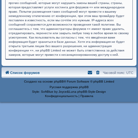
прочих сообщений, которые могут нарушить законы вашей страны, страны,
которая предоставляет услуги хостинга для форумов «» или международное
право. Попытки размещения таких сообщений могут привести к вашему
немедленному отключению от конференции, при этом ваш провайдер будет
поставлен в известность, если мы сочтём это нужным. IP-адреса всех
сообщений сохраняются для возможности проведения такой политики. Вы
соглашаетесь с тем, что администраторы форумов «» имеют право удалить,
отредактировать, перенести или закрыть любую тему в любое время по своему
усмотрению. Как пользователь вы согласны с тем, что введённая вами
информация будет храниться в базе данных. Хотя эта информация не будет
открыта третьим лицам без вашего разрешения, ни администрация
конференции «», ни phpBB Limited не может быть ответственна за действия
хакеров, которые могут привести к несанкционированному доступу к ней.
Список форумов
Часовой пояс:
UTC
Создано на основе
phpBB
® Forum Software © phpBB Limited
Русская поддержка phpBB
Style: SoftBlue by Joyce&Luna
phpBB-Style-Design
Конфиденциальность
|
Правила