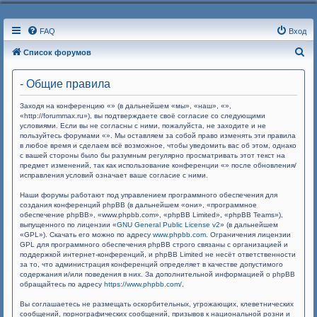
FAQ
Вход
П
Список форумов
о
- Общие правила
и
с
Заходя на конференцию «» (в дальнейшем «мы», «наш», «»,
«http://forummax.ru»), вы подтверждаете своё согласие со следующими
к
условиями. Если вы не согласны с ними, пожалуйста, не заходите и не
пользуйтесь форумами «». Мы оставляем за собой право изменять эти правила
в любое время и сделаем всё возможное, чтобы уведомить вас об этом, однако
с вашей стороны было бы разумным регулярно просматривать этот текст на
предмет изменений, так как использование конференции «» после обновления/
исправления условий означает ваше согласие с ними.
Наши форумы работают под управлением программного обеспечения для
создания конференций phpBB (в дальнейшем «они», «программное
обеспечение phpBB», «www.phpbb.com», «phpBB Limited», «phpBB Teams»),
выпущенного по лицензии «
GNU General Public License v2
» (в дальнейшем
«GPL»). Скачать его можно по адресу
www.phpbb.com
. Ограничения лицензии
GPL для программного обеспечения phpBB строго связаны с организацией и
поддержкой интернет-конференций, и phpBB Limited не несёт ответственности
за то, что администрация конференций определяет в качестве допустимого
содержания и/или поведения в них. За дополнительной информацией о phpBB
обращайтесь по адресу
https://www.phpbb.com/
.
Вы соглашаетесь не размещать оскорбительных, угрожающих, клеветнических
сообщений, порнографических сообщений, призывов к национальной розни и