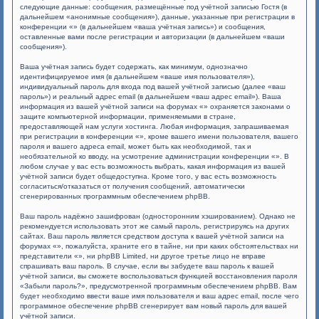
следующие данные: сообщения, размещённые под учётной записью Гостя (в
дальнейшем «анонимные сообщения»), данные, указанные при регистрации в
конференции «» (в дальнейшем «ваша учётная запись») и сообщения,
оставленные вами после регистрации и авторизации (в дальнейшем «ваши
сообщения»).
Ваша учётная запись будет содержать, как минимум, однозначно
идентифицируемое имя (в дальнейшем «ваше имя пользователя»),
индивидуальный пароль для входа под вашей учётной записью (далее «ваш
пароль») и реальный адрес email (в дальнейшем «ваш адрес email»). Ваша
информация из вашей учётной записи на форумах «» охраняется законами о
защите компьютерной информации, применяемыми в стране,
предоставляющей нам услуги хостинга. Любая информация, запрашиваемая
при регистрации в конференции «», кроме вашего имени пользователя, вашего
пароля и вашего адреса email, может быть как необходимой, так и
необязательной ко вводу, на усмотрение администрации конференции «». В
любом случае у вас есть возможность выбрать, какая информация из вашей
учётной записи будет общедоступна. Кроме того, у вас есть возможность
согласиться/отказаться от получения сообщений, автоматически
сгенерированных программным обеспечением phpBB.
Ваш пароль надёжно зашифрован (односторонним хэшированием). Однако не
рекомендуется использовать этот же самый пароль, регистрируясь на других
сайтах. Ваш пароль является средством доступа к вашей учётной записи на
форумах «», пожалуйста, храните его в тайне, ни при каких обстоятельствах ни
представители «», ни phpBB Limited, ни другое третье лицо не вправе
спрашивать ваш пароль. В случае, если вы забудете ваш пароль к вашей
учётной записи, вы сможете воспользоваться функцией восстановления пароля
«Забыли пароль?», предусмотренной программным обеспечением phpBB. Вам
будет необходимо ввести ваше имя пользователя и ваш адрес email, после чего
программное обеспечение phpBB сгенерирует вам новый пароль для вашей
учётной записи.