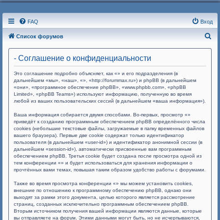
FAQ
Вход
П
Список форумов
о
- Соглашение о конфиденциальности
и
с
Это соглашение подробно объясняет, как «» и его подразделения (в
дальнейшем «мы», «наш», «», «http://forummax.ru») и phpBB (в дальнейшем
к
«они», «программное обеспечение phpBB», «www.phpbb.com», «phpBB
Limited», «phpBB Teams») используют информацию, полученную во время
любой из ваших пользовательских сессий (в дальнейшем «ваша информация»).
Ваша информация собирается двумя способами. Во-первых, просмотр «»
приведёт к созданию программным обеспечением phpBB определённого числа
cookies (небольшие текстовые файлы, загружаемые в папку временных файлов
вашего браузера). Первые две cookie содержат только идентификатор
пользователя (в дальнейшем «user-id») и идентификатор анонимной сессии (в
дальнейшем «session-id»), автоматически присвоенные вам программным
обеспечением phpBB. Третья cookie будет создана после просмотра одной из
тем конференции «» и будет использоваться для хранения информации о
прочтённых вами темах, повышая таким образом удобство работы с форумами.
Также во время просмотра конференции «» мы можем установить cookies,
внешние по отношению к программному обеспечению phpBB, однако они
выходят за рамки этого документа, целью которого является рассмотрение
страниц, созданных исключительно программным обеспечением phpBB.
Вторым источником получения вашей информации являются данные, которые
вы отправляете на форум. Этими данными могут быть, но не исчерпываются,