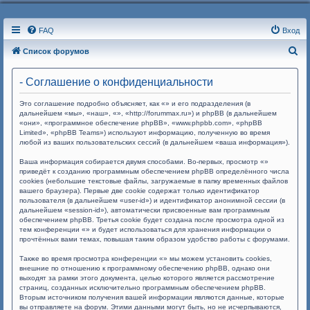
FAQ
Вход
П
Список форумов
о
- Соглашение о конфиденциальности
и
с
Это соглашение подробно объясняет, как «» и его подразделения (в
дальнейшем «мы», «наш», «», «http://forummax.ru») и phpBB (в дальнейшем
к
«они», «программное обеспечение phpBB», «www.phpbb.com», «phpBB
Limited», «phpBB Teams») используют информацию, полученную во время
любой из ваших пользовательских сессий (в дальнейшем «ваша информация»).
Ваша информация собирается двумя способами. Во-первых, просмотр «»
приведёт к созданию программным обеспечением phpBB определённого числа
cookies (небольшие текстовые файлы, загружаемые в папку временных файлов
вашего браузера). Первые две cookie содержат только идентификатор
пользователя (в дальнейшем «user-id») и идентификатор анонимной сессии (в
дальнейшем «session-id»), автоматически присвоенные вам программным
обеспечением phpBB. Третья cookie будет создана после просмотра одной из
тем конференции «» и будет использоваться для хранения информации о
прочтённых вами темах, повышая таким образом удобство работы с форумами.
Также во время просмотра конференции «» мы можем установить cookies,
внешние по отношению к программному обеспечению phpBB, однако они
выходят за рамки этого документа, целью которого является рассмотрение
страниц, созданных исключительно программным обеспечением phpBB.
Вторым источником получения вашей информации являются данные, которые
вы отправляете на форум. Этими данными могут быть, но не исчерпываются,