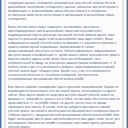
следующие данные: сообщения, размещённые под учётной записью Гостя (в
дальнейшем «анонимные сообщения»), данные, указанные при регистрации в
конференции «» (в дальнейшем «ваша учётная запись») и сообщения,
оставленные вами после регистрации и авторизации (в дальнейшем «ваши
сообщения»).
Ваша учётная запись будет содержать, как минимум, однозначно
идентифицируемое имя (в дальнейшем «ваше имя пользователя»),
индивидуальный пароль для входа под вашей учётной записью (далее «ваш
пароль») и реальный адрес email (в дальнейшем «ваш адрес email»). Ваша
информация из вашей учётной записи на форумах «» охраняется законами о
защите компьютерной информации, применяемыми в стране,
предоставляющей нам услуги хостинга. Любая информация, запрашиваемая
при регистрации в конференции «», кроме вашего имени пользователя, вашего
пароля и вашего адреса email, может быть как необходимой, так и
необязательной ко вводу, на усмотрение администрации конференции «». В
любом случае у вас есть возможность выбрать, какая информация из вашей
учётной записи будет общедоступна. Кроме того, у вас есть возможность
согласиться/отказаться от получения сообщений, автоматически
сгенерированных программным обеспечением phpBB.
Ваш пароль надёжно зашифрован (односторонним хэшированием). Однако не
рекомендуется использовать этот же самый пароль, регистрируясь на других
сайтах. Ваш пароль является средством доступа к вашей учётной записи на
форумах «», пожалуйста, храните его в тайне, ни при каких обстоятельствах ни
представители «», ни phpBB Limited, ни другое третье лицо не вправе
спрашивать ваш пароль. В случае, если вы забудете ваш пароль к вашей
учётной записи, вы сможете воспользоваться функцией восстановления пароля
«Забыли пароль?», предусмотренной программным обеспечением phpBB. Вам
будет необходимо ввести ваше имя пользователя и ваш адрес email, после чего
программное обеспечение phpBB сгенерирует вам новый пароль для вашей
учётной записи.