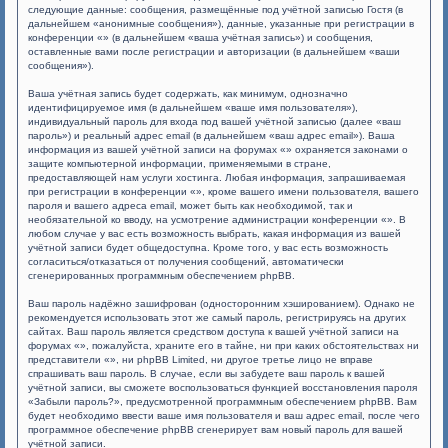
следующие данные: сообщения, размещённые под учётной записью Гостя (в
дальнейшем «анонимные сообщения»), данные, указанные при регистрации в
конференции «» (в дальнейшем «ваша учётная запись») и сообщения,
оставленные вами после регистрации и авторизации (в дальнейшем «ваши
сообщения»).
Ваша учётная запись будет содержать, как минимум, однозначно
идентифицируемое имя (в дальнейшем «ваше имя пользователя»),
индивидуальный пароль для входа под вашей учётной записью (далее «ваш
пароль») и реальный адрес email (в дальнейшем «ваш адрес email»). Ваша
информация из вашей учётной записи на форумах «» охраняется законами о
защите компьютерной информации, применяемыми в стране,
предоставляющей нам услуги хостинга. Любая информация, запрашиваемая
при регистрации в конференции «», кроме вашего имени пользователя, вашего
пароля и вашего адреса email, может быть как необходимой, так и
необязательной ко вводу, на усмотрение администрации конференции «». В
любом случае у вас есть возможность выбрать, какая информация из вашей
учётной записи будет общедоступна. Кроме того, у вас есть возможность
согласиться/отказаться от получения сообщений, автоматически
сгенерированных программным обеспечением phpBB.
Ваш пароль надёжно зашифрован (односторонним хэшированием). Однако не
рекомендуется использовать этот же самый пароль, регистрируясь на других
сайтах. Ваш пароль является средством доступа к вашей учётной записи на
форумах «», пожалуйста, храните его в тайне, ни при каких обстоятельствах ни
представители «», ни phpBB Limited, ни другое третье лицо не вправе
спрашивать ваш пароль. В случае, если вы забудете ваш пароль к вашей
учётной записи, вы сможете воспользоваться функцией восстановления пароля
«Забыли пароль?», предусмотренной программным обеспечением phpBB. Вам
будет необходимо ввести ваше имя пользователя и ваш адрес email, после чего
программное обеспечение phpBB сгенерирует вам новый пароль для вашей
учётной записи.