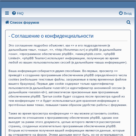
FAQ
Вход
П
Список форумов
о
- Соглашение о конфиденциальности
и
с
Это соглашение подробно объясняет, как «» и его подразделения (в
дальнейшем «мы», «наш», «», «http://forummax.ru») и phpBB (в дальнейшем
к
«они», «программное обеспечение phpBB», «www.phpbb.com», «phpBB
Limited», «phpBB Teams») используют информацию, полученную во время
любой из ваших пользовательских сессий (в дальнейшем «ваша информация»).
Ваша информация собирается двумя способами. Во-первых, просмотр «»
приведёт к созданию программным обеспечением phpBB определённого числа
cookies (небольшие текстовые файлы, загружаемые в папку временных файлов
вашего браузера). Первые две cookie содержат только идентификатор
пользователя (в дальнейшем «user-id») и идентификатор анонимной сессии (в
дальнейшем «session-id»), автоматически присвоенные вам программным
обеспечением phpBB. Третья cookie будет создана после просмотра одной из
тем конференции «» и будет использоваться для хранения информации о
прочтённых вами темах, повышая таким образом удобство работы с форумами.
Также во время просмотра конференции «» мы можем установить cookies,
внешние по отношению к программному обеспечению phpBB, однако они
выходят за рамки этого документа, целью которого является рассмотрение
страниц, созданных исключительно программным обеспечением phpBB.
Вторым источником получения вашей информации являются данные, которые
вы отправляете на форум. Этими данными могут быть, но не исчерпываются,