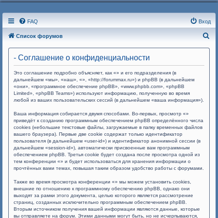
FAQ
Вход
П
Список форумов
о
- Соглашение о конфиденциальности
и
с
Это соглашение подробно объясняет, как «» и его подразделения (в
дальнейшем «мы», «наш», «», «http://forummax.ru») и phpBB (в дальнейшем
к
«они», «программное обеспечение phpBB», «www.phpbb.com», «phpBB
Limited», «phpBB Teams») используют информацию, полученную во время
любой из ваших пользовательских сессий (в дальнейшем «ваша информация»).
Ваша информация собирается двумя способами. Во-первых, просмотр «»
приведёт к созданию программным обеспечением phpBB определённого числа
cookies (небольшие текстовые файлы, загружаемые в папку временных файлов
вашего браузера). Первые две cookie содержат только идентификатор
пользователя (в дальнейшем «user-id») и идентификатор анонимной сессии (в
дальнейшем «session-id»), автоматически присвоенные вам программным
обеспечением phpBB. Третья cookie будет создана после просмотра одной из
тем конференции «» и будет использоваться для хранения информации о
прочтённых вами темах, повышая таким образом удобство работы с форумами.
Также во время просмотра конференции «» мы можем установить cookies,
внешние по отношению к программному обеспечению phpBB, однако они
выходят за рамки этого документа, целью которого является рассмотрение
страниц, созданных исключительно программным обеспечением phpBB.
Вторым источником получения вашей информации являются данные, которые
вы отправляете на форум. Этими данными могут быть, но не исчерпываются,