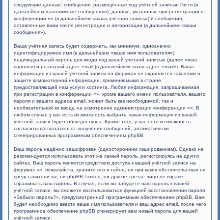
следующие данные: сообщения, размещённые под учётной записью Гостя (в
дальнейшем «анонимные сообщения»), данные, указанные при регистрации в
конференции «» (в дальнейшем «ваша учётная запись») и сообщения,
оставленные вами после регистрации и авторизации (в дальнейшем «ваши
сообщения»).
Ваша учётная запись будет содержать, как минимум, однозначно
идентифицируемое имя (в дальнейшем «ваше имя пользователя»),
индивидуальный пароль для входа под вашей учётной записью (далее «ваш
пароль») и реальный адрес email (в дальнейшем «ваш адрес email»). Ваша
информация из вашей учётной записи на форумах «» охраняется законами о
защите компьютерной информации, применяемыми в стране,
предоставляющей нам услуги хостинга. Любая информация, запрашиваемая
при регистрации в конференции «», кроме вашего имени пользователя, вашего
пароля и вашего адреса email, может быть как необходимой, так и
необязательной ко вводу, на усмотрение администрации конференции «». В
любом случае у вас есть возможность выбрать, какая информация из вашей
учётной записи будет общедоступна. Кроме того, у вас есть возможность
согласиться/отказаться от получения сообщений, автоматически
сгенерированных программным обеспечением phpBB.
Ваш пароль надёжно зашифрован (односторонним хэшированием). Однако не
рекомендуется использовать этот же самый пароль, регистрируясь на других
сайтах. Ваш пароль является средством доступа к вашей учётной записи на
форумах «», пожалуйста, храните его в тайне, ни при каких обстоятельствах ни
представители «», ни phpBB Limited, ни другое третье лицо не вправе
спрашивать ваш пароль. В случае, если вы забудете ваш пароль к вашей
учётной записи, вы сможете воспользоваться функцией восстановления пароля
«Забыли пароль?», предусмотренной программным обеспечением phpBB. Вам
будет необходимо ввести ваше имя пользователя и ваш адрес email, после чего
программное обеспечение phpBB сгенерирует вам новый пароль для вашей
учётной записи.