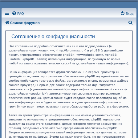
FAQ
Вход
П
Список форумов
о
- Соглашение о конфиденциальности
и
с
Это соглашение подробно объясняет, как «» и его подразделения (в
дальнейшем «мы», «наш», «», «http://forummax.ru») и phpBB (в дальнейшем
к
«они», «программное обеспечение phpBB», «www.phpbb.com», «phpBB
Limited», «phpBB Teams») используют информацию, полученную во время
любой из ваших пользовательских сессий (в дальнейшем «ваша информация»).
Ваша информация собирается двумя способами. Во-первых, просмотр «»
приведёт к созданию программным обеспечением phpBB определённого числа
cookies (небольшие текстовые файлы, загружаемые в папку временных файлов
вашего браузера). Первые две cookie содержат только идентификатор
пользователя (в дальнейшем «user-id») и идентификатор анонимной сессии (в
дальнейшем «session-id»), автоматически присвоенные вам программным
обеспечением phpBB. Третья cookie будет создана после просмотра одной из
тем конференции «» и будет использоваться для хранения информации о
прочтённых вами темах, повышая таким образом удобство работы с форумами.
Также во время просмотра конференции «» мы можем установить cookies,
внешние по отношению к программному обеспечению phpBB, однако они
выходят за рамки этого документа, целью которого является рассмотрение
страниц, созданных исключительно программным обеспечением phpBB.
Вторым источником получения вашей информации являются данные, которые
вы отправляете на форум. Этими данными могут быть, но не исчерпываются,