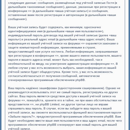
следующие данные: сообщения, размещённые под учётной записью Гостя (в
дальнейшем «анонимные сообщения»), данные, указанные при регистрации в
конференции «» (в дальнейшем «ваша учётная запись») и сообщения,
оставленные вами после регистрации и авторизации (в дальнейшем «ваши
сообщения»).
Ваша учётная запись будет содержать, как минимум, однозначно
идентифицируемое имя (в дальнейшем «ваше имя пользователя»),
индивидуальный пароль для входа под вашей учётной записью (далее «ваш
пароль») и реальный адрес email (в дальнейшем «ваш адрес email»). Ваша
информация из вашей учётной записи на форумах «» охраняется законами о
защите компьютерной информации, применяемыми в стране,
предоставляющей нам услуги хостинга. Любая информация, запрашиваемая
при регистрации в конференции «», кроме вашего имени пользователя, вашего
пароля и вашего адреса email, может быть как необходимой, так и
необязательной ко вводу, на усмотрение администрации конференции «». В
любом случае у вас есть возможность выбрать, какая информация из вашей
учётной записи будет общедоступна. Кроме того, у вас есть возможность
согласиться/отказаться от получения сообщений, автоматически
сгенерированных программным обеспечением phpBB.
Ваш пароль надёжно зашифрован (односторонним хэшированием). Однако не
рекомендуется использовать этот же самый пароль, регистрируясь на других
сайтах. Ваш пароль является средством доступа к вашей учётной записи на
форумах «», пожалуйста, храните его в тайне, ни при каких обстоятельствах ни
представители «», ни phpBB Limited, ни другое третье лицо не вправе
спрашивать ваш пароль. В случае, если вы забудете ваш пароль к вашей
учётной записи, вы сможете воспользоваться функцией восстановления пароля
«Забыли пароль?», предусмотренной программным обеспечением phpBB. Вам
будет необходимо ввести ваше имя пользователя и ваш адрес email, после чего
программное обеспечение phpBB сгенерирует вам новый пароль для вашей
учётной записи.