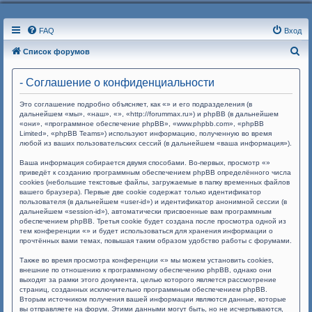
FAQ
Вход
П
Список форумов
о
- Соглашение о конфиденциальности
и
с
Это соглашение подробно объясняет, как «» и его подразделения (в
дальнейшем «мы», «наш», «», «http://forummax.ru») и phpBB (в дальнейшем
к
«они», «программное обеспечение phpBB», «www.phpbb.com», «phpBB
Limited», «phpBB Teams») используют информацию, полученную во время
любой из ваших пользовательских сессий (в дальнейшем «ваша информация»).
Ваша информация собирается двумя способами. Во-первых, просмотр «»
приведёт к созданию программным обеспечением phpBB определённого числа
cookies (небольшие текстовые файлы, загружаемые в папку временных файлов
вашего браузера). Первые две cookie содержат только идентификатор
пользователя (в дальнейшем «user-id») и идентификатор анонимной сессии (в
дальнейшем «session-id»), автоматически присвоенные вам программным
обеспечением phpBB. Третья cookie будет создана после просмотра одной из
тем конференции «» и будет использоваться для хранения информации о
прочтённых вами темах, повышая таким образом удобство работы с форумами.
Также во время просмотра конференции «» мы можем установить cookies,
внешние по отношению к программному обеспечению phpBB, однако они
выходят за рамки этого документа, целью которого является рассмотрение
страниц, созданных исключительно программным обеспечением phpBB.
Вторым источником получения вашей информации являются данные, которые
вы отправляете на форум. Этими данными могут быть, но не исчерпываются,