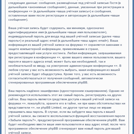
следующие данные: сообщения, размещённые под учётной записью Гостя (в
дальнейшем «анонимные сообщения»), данные, указанные при регистрации в
конференции «» (в дальнейшем «ваша учётная запись») и сообщения,
оставленные вами после регистрации и авторизации (в дальнейшем «ваши
сообщения»).
Ваша учётная запись будет содержать, как минимум, однозначно
идентифицируемое имя (в дальнейшем «ваше имя пользователя»),
индивидуальный пароль для входа под вашей учётной записью (далее «ваш
пароль») и реальный адрес email (в дальнейшем «ваш адрес email»). Ваша
информация из вашей учётной записи на форумах «» охраняется законами о
защите компьютерной информации, применяемыми в стране,
предоставляющей нам услуги хостинга. Любая информация, запрашиваемая
при регистрации в конференции «», кроме вашего имени пользователя, вашего
пароля и вашего адреса email, может быть как необходимой, так и
необязательной ко вводу, на усмотрение администрации конференции «». В
любом случае у вас есть возможность выбрать, какая информация из вашей
учётной записи будет общедоступна. Кроме того, у вас есть возможность
согласиться/отказаться от получения сообщений, автоматически
сгенерированных программным обеспечением phpBB.
Ваш пароль надёжно зашифрован (односторонним хэшированием). Однако не
рекомендуется использовать этот же самый пароль, регистрируясь на других
сайтах. Ваш пароль является средством доступа к вашей учётной записи на
форумах «», пожалуйста, храните его в тайне, ни при каких обстоятельствах ни
представители «», ни phpBB Limited, ни другое третье лицо не вправе
спрашивать ваш пароль. В случае, если вы забудете ваш пароль к вашей
учётной записи, вы сможете воспользоваться функцией восстановления пароля
«Забыли пароль?», предусмотренной программным обеспечением phpBB. Вам
будет необходимо ввести ваше имя пользователя и ваш адрес email, после чего
программное обеспечение phpBB сгенерирует вам новый пароль для вашей
учётной записи.