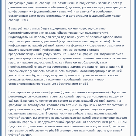
следующие данные: сообщения, размещённые под учётной записью Гостя (в
дальнейшем «анонимные сообщения»), данные, указанные при регистрации в
конференции «» (в дальнейшем «ваша учётная запись») и сообщения,
оставленные вами после регистрации и авторизации (в дальнейшем «ваши
сообщения»).
Ваша учётная запись будет содержать, как минимум, однозначно
идентифицируемое имя (в дальнейшем «ваше имя пользователя»),
индивидуальный пароль для входа под вашей учётной записью (далее «ваш
пароль») и реальный адрес email (в дальнейшем «ваш адрес email»). Ваша
информация из вашей учётной записи на форумах «» охраняется законами о
защите компьютерной информации, применяемыми в стране,
предоставляющей нам услуги хостинга. Любая информация, запрашиваемая
при регистрации в конференции «», кроме вашего имени пользователя, вашего
пароля и вашего адреса email, может быть как необходимой, так и
необязательной ко вводу, на усмотрение администрации конференции «». В
любом случае у вас есть возможность выбрать, какая информация из вашей
учётной записи будет общедоступна. Кроме того, у вас есть возможность
согласиться/отказаться от получения сообщений, автоматически
сгенерированных программным обеспечением phpBB.
Ваш пароль надёжно зашифрован (односторонним хэшированием). Однако не
рекомендуется использовать этот же самый пароль, регистрируясь на других
сайтах. Ваш пароль является средством доступа к вашей учётной записи на
форумах «», пожалуйста, храните его в тайне, ни при каких обстоятельствах ни
представители «», ни phpBB Limited, ни другое третье лицо не вправе
спрашивать ваш пароль. В случае, если вы забудете ваш пароль к вашей
учётной записи, вы сможете воспользоваться функцией восстановления пароля
«Забыли пароль?», предусмотренной программным обеспечением phpBB. Вам
будет необходимо ввести ваше имя пользователя и ваш адрес email, после чего
программное обеспечение phpBB сгенерирует вам новый пароль для вашей
учётной записи.