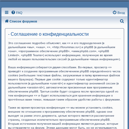
FAQ
Вход
П
Список форумов
о
- Соглашение о конфиденциальности
и
с
Это соглашение подробно объясняет, как «» и его подразделения (в
дальнейшем «мы», «наш», «», «http://forummax.ru») и phpBB (в дальнейшем
к
«они», «программное обеспечение phpBB», «www.phpbb.com», «phpBB
Limited», «phpBB Teams») используют информацию, полученную во время
любой из ваших пользовательских сессий (в дальнейшем «ваша информация»).
Ваша информация собирается двумя способами. Во-первых, просмотр «»
приведёт к созданию программным обеспечением phpBB определённого числа
cookies (небольшие текстовые файлы, загружаемые в папку временных файлов
вашего браузера). Первые две cookie содержат только идентификатор
пользователя (в дальнейшем «user-id») и идентификатор анонимной сессии (в
дальнейшем «session-id»), автоматически присвоенные вам программным
обеспечением phpBB. Третья cookie будет создана после просмотра одной из
тем конференции «» и будет использоваться для хранения информации о
прочтённых вами темах, повышая таким образом удобство работы с форумами.
Также во время просмотра конференции «» мы можем установить cookies,
внешние по отношению к программному обеспечению phpBB, однако они
выходят за рамки этого документа, целью которого является рассмотрение
страниц, созданных исключительно программным обеспечением phpBB.
Вторым источником получения вашей информации являются данные, которые
вы отправляете на форум. Этими данными могут быть, но не исчерпываются,