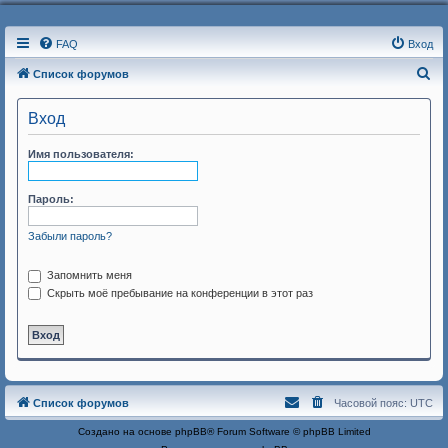
FAQ
Вход
П
Список форумов
о
Вход
и
с
Имя пользователя:
к
Пароль:
Забыли пароль?
Запомнить меня
Скрыть моё пребывание на конференции в этот раз
Список форумов
Часовой пояс:
UTC
Создано на основе
phpBB
® Forum Software © phpBB Limited