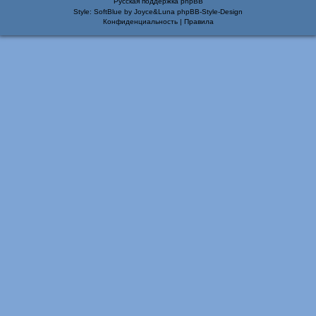
Русская поддержка phpBB
Style: SoftBlue by Joyce&Luna
phpBB-Style-Design
Конфиденциальность
|
Правила