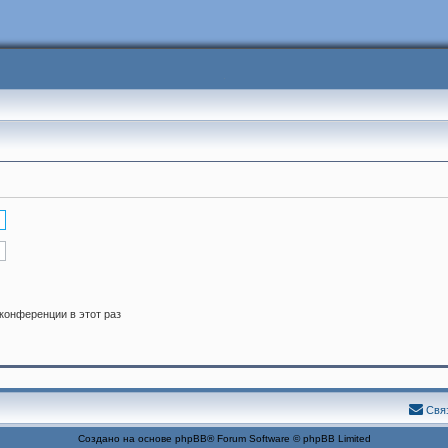
конференции в этот раз
Свя
Создано на основе
phpBB
® Forum Software © phpBB Limited