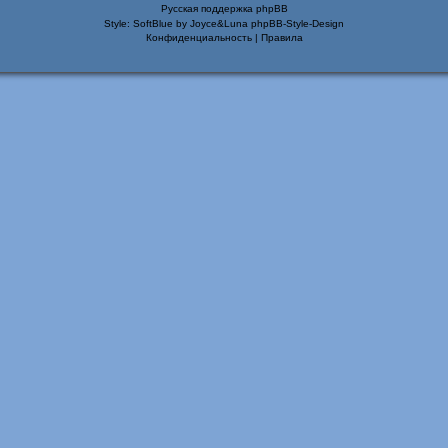
Русская поддержка phpBB
Style: SoftBlue by Joyce&Luna
phpBB-Style-Design
Конфиденциальность
|
Правила