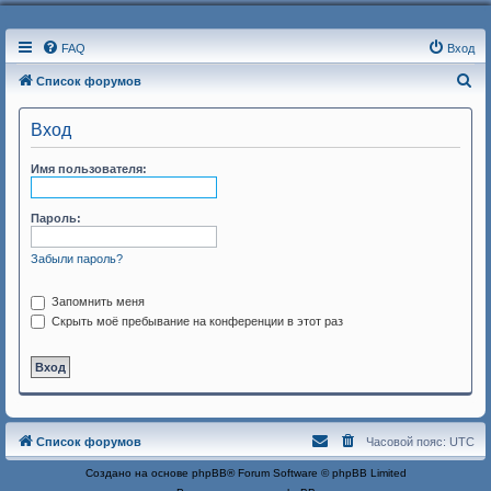
FAQ
Вход
П
Список форумов
о
Вход
и
с
Имя пользователя:
к
Пароль:
Забыли пароль?
Запомнить меня
Скрыть моё пребывание на конференции в этот раз
Список форумов
Часовой пояс:
UTC
Создано на основе
phpBB
® Forum Software © phpBB Limited