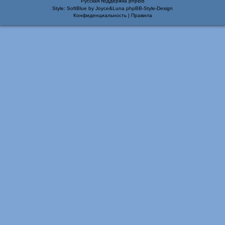
Русская поддержка phpBB
Style: SoftBlue by Joyce&Luna
phpBB-Style-Design
Конфиденциальность
|
Правила