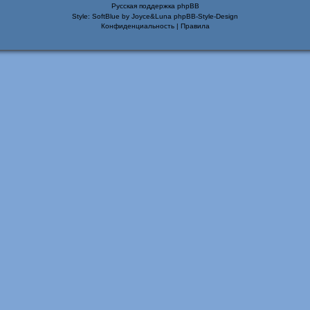
Русская поддержка phpBB
Style: SoftBlue by Joyce&Luna
phpBB-Style-Design
Конфиденциальность
|
Правила