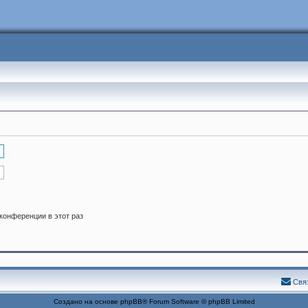
конференции в этот раз
Свя
Создано на основе
phpBB
® Forum Software © phpBB Limited