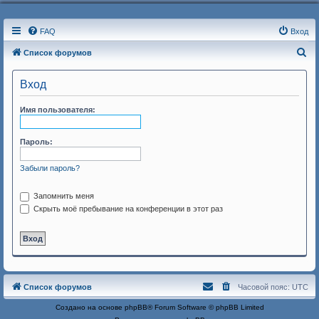
FAQ
Вход
П
Список форумов
о
Вход
и
с
Имя пользователя:
к
Пароль:
Забыли пароль?
Запомнить меня
Скрыть моё пребывание на конференции в этот раз
Список форумов
Часовой пояс:
UTC
Создано на основе
phpBB
® Forum Software © phpBB Limited