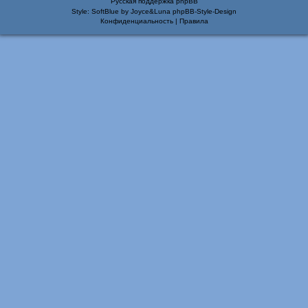
Русская поддержка phpBB
Style: SoftBlue by Joyce&Luna
phpBB-Style-Design
Конфиденциальность
|
Правила