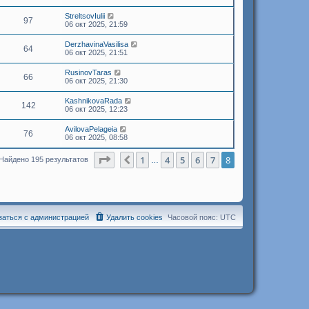
StreltsovIulii
97
06 окт 2025, 21:59
DerzhavinaVasilisa
64
06 окт 2025, 21:51
RusinovTaras
66
06 окт 2025, 21:30
KashnikovaRada
142
06 окт 2025, 12:23
AvilovaPelageia
76
06 окт 2025, 08:58
Страница
8
из
8
1
4
5
6
7
8
Пред.
Найдено 195 результатов
…
заться с администрацией
Удалить cookies
Часовой пояс:
UTC