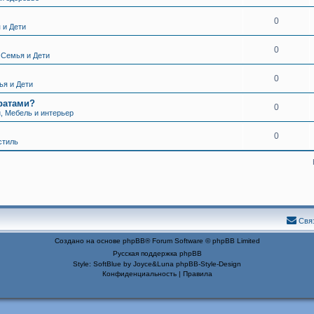
0
 и Дети
0
 Семья и Дети
0
ья и Дети
ратами?
0
, Мебель и интерьер
0
стиль
Свя
Создано на основе
phpBB
® Forum Software © phpBB Limited
Русская поддержка phpBB
Style: SoftBlue by Joyce&Luna
phpBB-Style-Design
Конфиденциальность
|
Правила