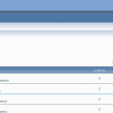
ОТВЕТЫ
0
инансы
0
е
0
нансы
0
нансы