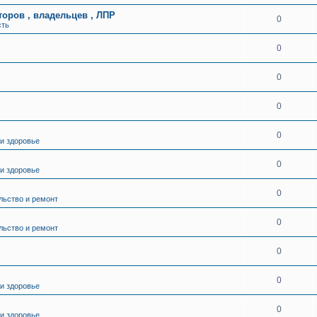
торов , владельцев , ЛПР
0
сть
0
0
0
0
 и здоровье
0
 и здоровье
0
льство и ремонт
0
льство и ремонт
0
0
 и здоровье
0
 и здоровье