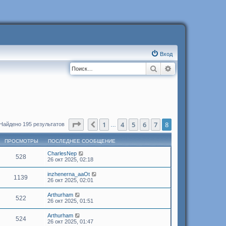
Вход
Поиск
Расширенный п
Страница
8
из
8
1
4
5
6
7
8
Пред.
Найдено 195 результатов
…
ПРОСМОТРЫ
ПОСЛЕДНЕЕ СООБЩЕНИЕ
CharlesNep
528
26 окт 2025, 02:18
inzhenerna_aaOt
1139
26 окт 2025, 02:01
Arthurham
522
26 окт 2025, 01:51
Arthurham
524
26 окт 2025, 01:47