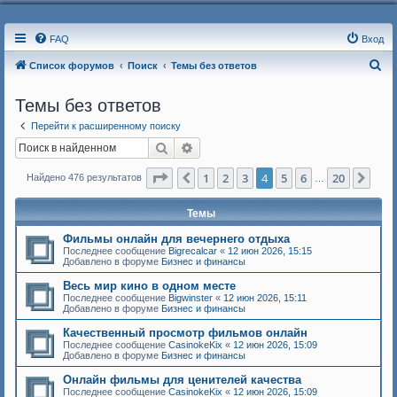
FAQ
Вход
П
Список форумов
Поиск
Темы без ответов
о
Темы без ответов
и
Перейти к расширенному поиску
с
Поиск
Расширенный поиск
к
Страница
4
из
20
1
2
3
4
5
6
20
Пред.
Сле
Найдено 476 результатов
…
Темы
Фильмы онлайн для вечернего отдыха
Последнее сообщение
Bigrecalcar
«
12 июн 2026, 15:15
Добавлено в форуме
Бизнес и финансы
Весь мир кино в одном месте
Последнее сообщение
Bigwinster
«
12 июн 2026, 15:11
Добавлено в форуме
Бизнес и финансы
Качественный просмотр фильмов онлайн
Последнее сообщение
CasinokeKix
«
12 июн 2026, 15:09
Добавлено в форуме
Бизнес и финансы
Онлайн фильмы для ценителей качества
Последнее сообщение
CasinokeKix
«
12 июн 2026, 15:09