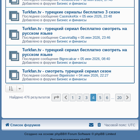
Добавлено в форуме
Бизнес и финансы
Turkfan.tv - турецкие сериалы бесплатно 3 сезон
Последнее сообщение
CasinokeKix
«
05 июн 2026, 23:48
Добавлено в форуме
Бизнес и финансы
Turkfan.tv - турецкий сериал бесплатно смотреть на
русском языке
Последнее сообщение
CasvirtaBig
«
05 июн 2026, 23:46
Добавлено в форуме
Бизнес и финансы
Turkfan.tv - турецкий сериал бесплатно смотреть на
русском языке
Последнее сообщение
Bigrecalcar
«
05 июн 2026, 08:40
Добавлено в форуме
Бизнес и финансы
Turkfan.tv - смотреть турецкий сериал сезон
Последнее сообщение
Bigwinster
«
04 июн 2026, 22:27
Добавлено в форуме
Бизнес и финансы
Страница
4
из
20
1
2
3
4
5
6
20
Пред.
Сле
Найдено 476 результатов
…
Список форумов
Часовой пояс:
UTC
Создано на основе
phpBB
® Forum Software © phpBB Limited
Русская поддержка phpBB