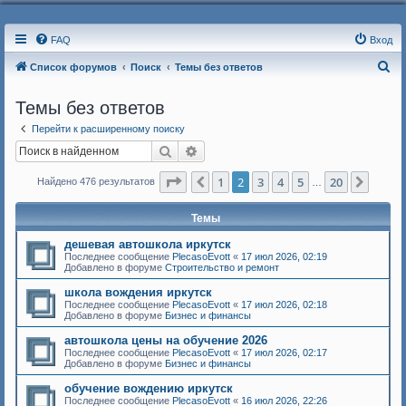
FAQ
Вход
П
Список форумов
Поиск
Темы без ответов
о
Темы без ответов
и
Перейти к расширенному поиску
с
Поиск
Расширенный поиск
к
Страница
2
из
20
1
2
3
4
5
20
Пред.
След.
Найдено 476 результатов
…
Темы
дешевая автошкола иркутск
Последнее сообщение
PlecasoEvott
«
17 июл 2026, 02:19
Добавлено в форуме
Строительство и ремонт
школа вождения иркутск
Последнее сообщение
PlecasoEvott
«
17 июл 2026, 02:18
Добавлено в форуме
Бизнес и финансы
автошкола цены на обучение 2026
Последнее сообщение
PlecasoEvott
«
17 июл 2026, 02:17
Добавлено в форуме
Бизнес и финансы
обучение вождению иркутск
Последнее сообщение
PlecasoEvott
«
16 июл 2026, 22:26