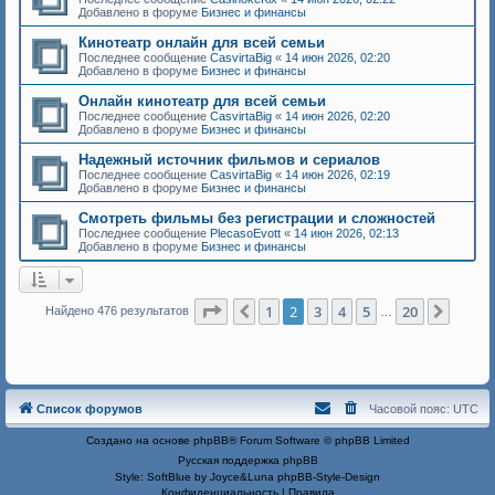
Добавлено в форуме
Бизнес и финансы
Кинотеатр онлайн для всей семьи
Последнее сообщение
CasvirtaBig
«
14 июн 2026, 02:20
Добавлено в форуме
Бизнес и финансы
Онлайн кинотеатр для всей семьи
Последнее сообщение
CasvirtaBig
«
14 июн 2026, 02:20
Добавлено в форуме
Бизнес и финансы
Надежный источник фильмов и сериалов
Последнее сообщение
CasvirtaBig
«
14 июн 2026, 02:19
Добавлено в форуме
Бизнес и финансы
Смотреть фильмы без регистрации и сложностей
Последнее сообщение
PlecasoEvott
«
14 июн 2026, 02:13
Добавлено в форуме
Бизнес и финансы
Страница
2
из
20
1
2
3
4
5
20
Пред.
След.
Найдено 476 результатов
…
Список форумов
Часовой пояс:
UTC
Создано на основе
phpBB
® Forum Software © phpBB Limited
Русская поддержка phpBB
Style: SoftBlue by Joyce&Luna
phpBB-Style-Design
Конфиденциальность
|
Правила