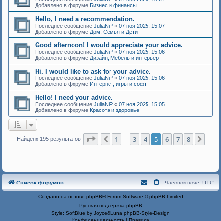
Добавлено в форуме
Бизнес и финансы
Hello, I need a recommendation.
Последнее сообщение
JuliaNiP
«
07 ноя 2025, 15:07
Добавлено в форуме
Дом, Семья и Дети
Good afternoon! I would appreciate your advice.
Последнее сообщение
JuliaNiP
«
07 ноя 2025, 15:06
Добавлено в форуме
Дизайн, Мебель и интерьер
Hi, I would like to ask for your advice.
Последнее сообщение
JuliaNiP
«
07 ноя 2025, 15:06
Добавлено в форуме
Интернет, игры и софт
Hello! I need your advice.
Последнее сообщение
JuliaNiP
«
07 ноя 2025, 15:05
Добавлено в форуме
Красота и здоровье
Страница
5
из
8
1
3
4
5
6
7
8
Пред.
След
Найдено 195 результатов
…
Список форумов
Часовой пояс:
UTC
Создано на основе
phpBB
® Forum Software © phpBB Limited
Русская поддержка phpBB
Style: SoftBlue by Joyce&Luna
phpBB-Style-Design
Конфиденциальность
|
Правила